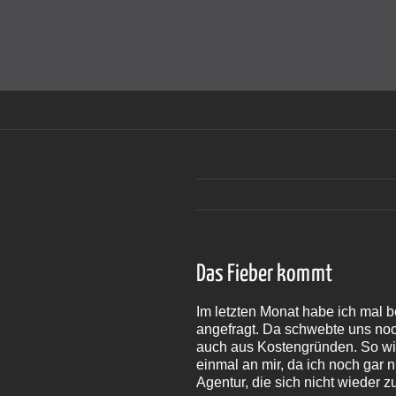
Zum
Inhalt
Cookies helfen auf auf dieser Seite bei der Bereitstellun
springen
Das Fieber kommt
Im letzten Monat habe ich mal b
angefragt. Da schwebte uns noch
auch aus Kostengründen. So wirkl
einmal an mir, da ich noch gar n
Agentur, die sich nicht wieder z