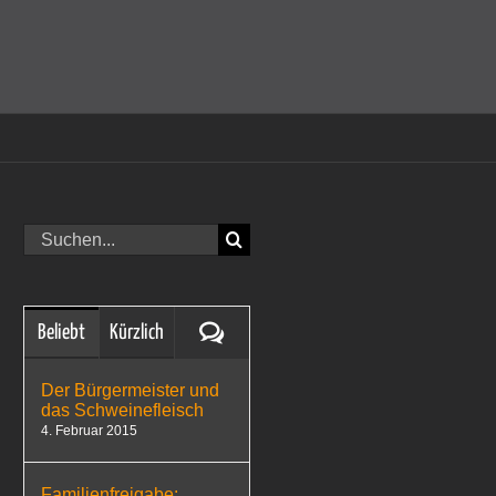
amit einverstanden, dass Cookies gesetzt werden.
Super!
Suche
nach:
Kommentare
Beliebt
Kürzlich
Der Bürgermeister und
das Schweinefleisch
4. Februar 2015
Familienfreigabe: