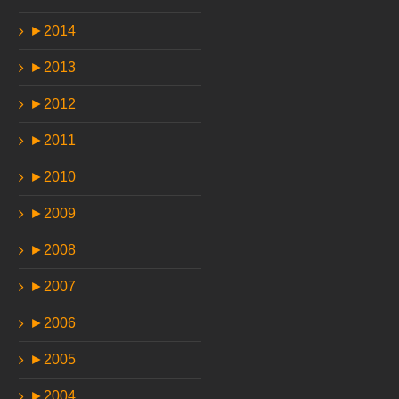
►
2014
 früh, so lang
Dom zu Kasane
Abschluss-
Das kleine
►
2013
Safari
Glück des
 Januar 2016
3. Januar 2016
►
2012
Guides
1. Januar 2016
31. Dezemb
►
2011
2015
►
2010
►
2009
►
2008
►
2007
►
2006
►
2005
►
2004