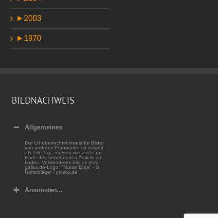
►
2003
►
1970
BILDNACHWEIS
Allgemeines
Der Urheberrechtshinweis für Bilder
von anderen Fotografen ist sowohl
als Title-Tag am Foto wie auch am
Ende des betreffenden Artikels zu
finden. Verwendetes Bild im terra-
gallus.de-Logo: "Mutter Erde" - S.
Hofschläger / pixelio.de
Ansonsten...