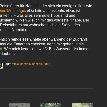
eiseführer für Namibia, der sich ein wenig so liest wie
eine Motorsäge
: »Da bitte aufpassen!«, »Das ist
denken!« – was alles sehr gute Tipps sind und
chternd wirken wie ich mir das vorgestellt habe. Der
 Reiseführers hat wahrscheinlich die Stärke des
rs für Namibia.
tlich reingelesen, hatte aber während der Zugfahrt
 mal die Entfernen checken, denn mir gehen ja die
pf. Wer mich kennt, der weiß: Ein Wasserfall ist immer
 Urlaubs…
5
|
Tags:
afrika
,
namibia
,
namibia 2015
,
für
ert
Das
Fieber
kommt