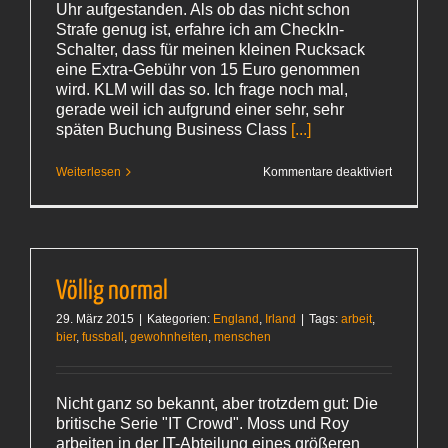
Uhr aufgestanden. Als ob das nicht schon
Strafe genug ist, erfahre ich am CheckIn-
Schalter, dass für meinen kleinen Rucksack
eine Extra-Gebühr von 15 Euro genommen
wird. KLM will das so. Ich frage noch mal,
gerade weil ich aufgrund einer sehr, sehr
späten Buchung Business Class
[...]
für
Weiterlesen
Kommentare deaktiviert
Morgendli
Extra
Völlig normal
29. März 2015
|
Kategorien:
England
,
Irland
|
Tags:
arbeit
,
bier
,
fussball
,
gewohnheiten
,
menschen
Nicht ganz so bekannt, aber trotzdem gut: Die
britische Serie "IT Crowd". Moss und Roy
arbeiten in der IT-Abteilung eines größeren