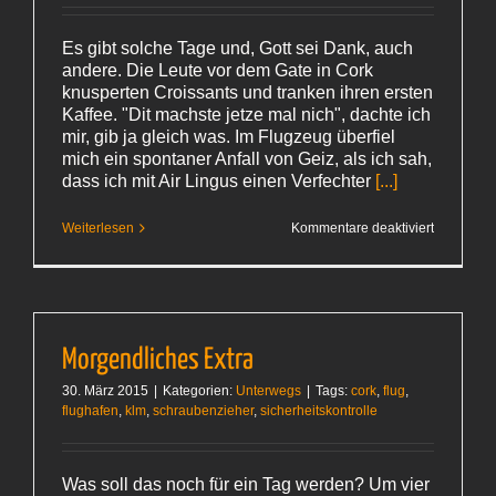
Es gibt solche Tage und, Gott sei Dank, auch
andere. Die Leute vor dem Gate in Cork
knusperten Croissants und tranken ihren ersten
Kaffee. "Dit machste jetze mal nich", dachte ich
mir, gib ja gleich was. Im Flugzeug überfiel
mich ein spontaner Anfall von Geiz, als ich sah,
dass ich mit Air Lingus einen Verfechter
[...]
für
Weiterlesen
Kommentare deaktiviert
Da
geht
noch meh
Morgendliches Extra
30. März 2015
|
Kategorien:
Unterwegs
|
Tags:
cork
,
flug
,
flughafen
,
klm
,
schraubenzieher
,
sicherheitskontrolle
Was soll das noch für ein Tag werden? Um vier