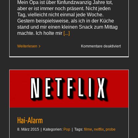
Mein Opa ist über fünfundzwanzig Jahre tot,
aber er ist immer noch präsent. Nicht jeden
Tag, vielleicht nicht einmal jede Woche.
Gestern beispielsweise, als ich in der Küche
stand und mir einen kleinen Snack zum Mittag
machte. Ich holte mir
[...]
für
Weiterlesen
Kommentare deaktiviert
Knäcke,
Honig
und
Haferschn
Hai-Alarm
8. März 2015
|
Kategorien:
Pop
|
Tags:
filme
,
netflix
,
probe