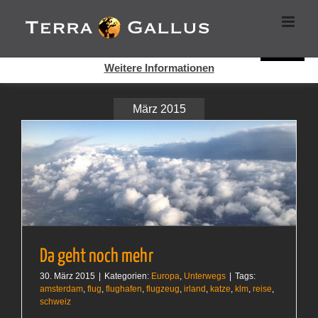
Zum
Cookies helfen auf auf dieser Seite bei der Bereitstellung der
Inhalt
Dienste. Durch die Nutzung dieser Webseite erklären Sie sich
springen
damit einverstanden, dass Cookies gesetzt werden.
Super!
Weitere Informationen
März 2015
Da geht noch mehr
30. März 2015
|
Kategorien:
Europa
,
Unterwegs
|
Tags:
amsterdam
,
flug
,
flughafen
,
flugzeug
,
irland
,
katze
,
klm
,
reise
,
schweiz