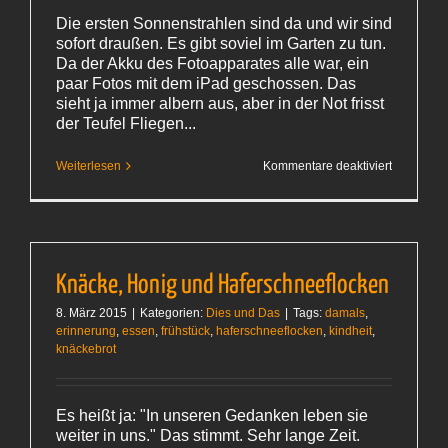
Die ersten Sonnenstrahlen sind da und wir sind
sofort draußen. Es gibt soviel im Garten zu tun.
Da der Akku des Fotoapparates alle war, ein
paar Fotos mit dem iPad geschossen. Das
sieht ja immer albern aus, aber in der Not frisst
der Teufel Fliegen...
für
Weiterlesen
Kommentare deaktiviert
Das
Frühjahr
beginnt
Knäcke, Honig und Haferschneeflocken
8. März 2015
|
Kategorien:
Dies und Das
|
Tags:
damals
,
erinnerung
,
essen
,
frühstück
,
haferschneeflocken
,
kindheit
,
knäckebrot
Es heißt ja: "In unseren Gedanken leben sie
weiter in uns." Das stimmt. Sehr lange Zeit.