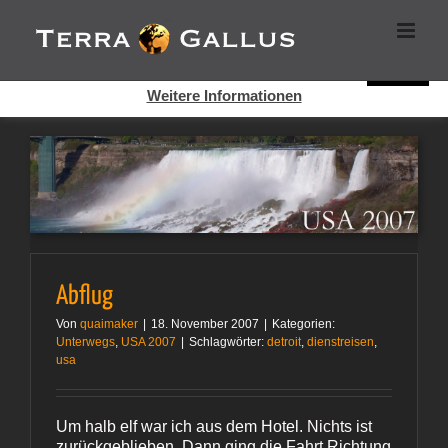
Zum
Cookies helfen auf auf dieser Seite bei der Bereitstellung der
Inhalt
Dienste. Durch die Nutzung dieser Webseite erklären Sie sich
springen
damit einverstanden, dass Cookies gesetzt werden.
Super!
Weitere Informationen
Abflug
Von
quaimaker
|
18. November 2007
|
Kategorien:
Unterwegs
,
USA 2007
|
Schlagwörter:
detroit
,
dienstreisen
,
usa
Um halb elf war ich aus dem Hotel. Nichts ist
zurückgeblieben. Dann ging die Fahrt Richtung