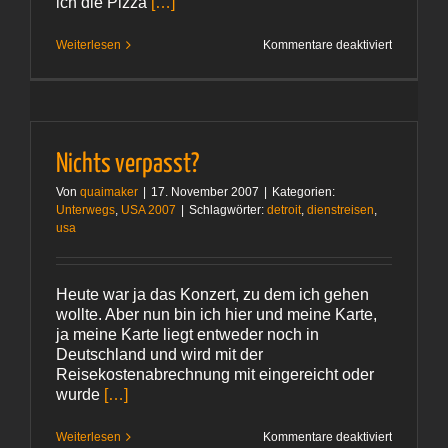
ich die Pizza
[…]
für
Weiterlesen
Kommentare deaktiviert
Die
8‑Dollar-
Pizza
Nichts verpasst?
Von
quaimaker
|
17. November 2007
|
Kategorien:
Unterwegs
,
USA 2007
|
Schlagwörter:
detroit
,
dienstreisen
,
usa
Heute war ja das Konzert, zu dem ich gehen
wollte. Aber nun bin ich hier und meine Karte,
ja meine Karte liegt entweder noch in
Deutschland und wird mit der
Reisekostenabrechnung mit eingereicht oder
wurde
[…]
für
Weiterlesen
Kommentare deaktiviert