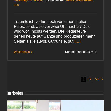
Unterwegs
,
USA 2007
|
Schlagwörter:
detroit
,
dienstreisen
,
usa
Träumte ich vorhin noch von einem frühen
Feierabend, also vor zwei Uhr nachts? Das
wird wohl nichts werden. Die Redakteure
gehen heute auf Ganze und produzieren mehr
Seiten als je zuvor. Gut für sie, gut
[…]
für
Weiterlesen
Kommentare deaktiviert
Wenn
man
träumt
1
2
Vor
Im Norden