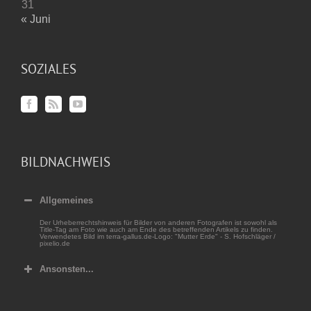
31
« Juni
SOZIALES
BILDNACHWEIS
Allgemeines
Der Urheberrechtshinweis für Bilder von anderen Fotografen ist sowohl als
Title-Tag am Foto wie auch am Ende des betreffenden Artikels zu finden.
Verwendetes Bild im terra-gallus.de-Logo: "Mutter Erde" - S. Hofschläger /
pixelio.de
Ansonsten...