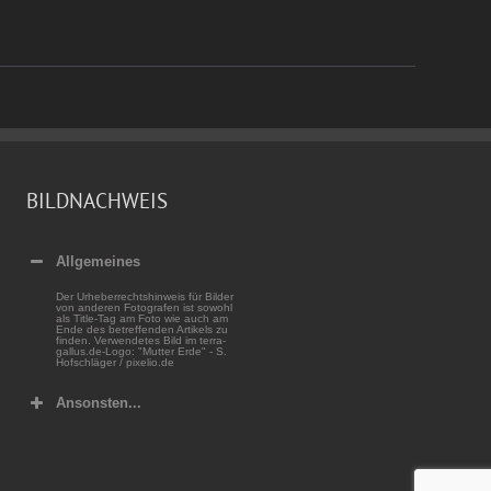
BILDNACHWEIS
Allgemeines
Der Urheberrechtshinweis für Bilder
von anderen Fotografen ist sowohl
als Title-Tag am Foto wie auch am
Ende des betreffenden Artikels zu
finden. Verwendetes Bild im terra-
gallus.de-Logo: "Mutter Erde" - S.
Hofschläger / pixelio.de
Ansonsten...