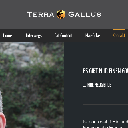
g der Dienste. Durch die Nutzung dieser Webseite erklären Sie sich d
Weitere Informationen
Home
Unterwegs
Cat Content
Mac-Ecke
Kontakt
ES GIBT NUR EINEN GR
… IHRE NEUGIERDE
Ist doch wahr! Hin un
kommen die Fragen: