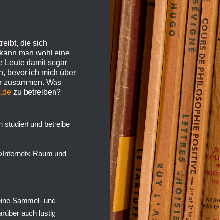
eibt, die sich
m kann man wohl eine
e Leute damit sogar
, bevor ich mich über
ter zusammen. Was
t.de
zu betreiben?
h studiert und betreibe
 »Internet«-Raum und
meine Sammel- und
arüber auch lustig