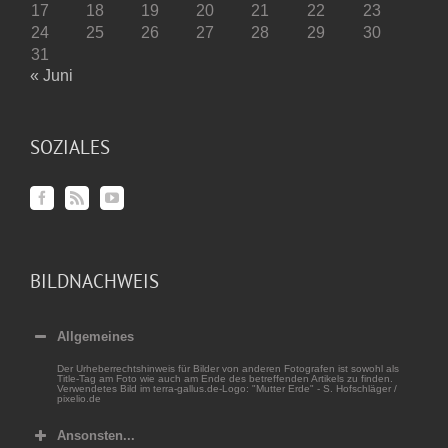
17
18
19
20
21
22
23
24
25
26
27
28
29
30
31
« Juni
SOZIALES
BILDNACHWEIS
Allgemeines
Der Urheberrechtshinweis für Bilder von anderen Fotografen ist sowohl als
Title-Tag am Foto wie auch am Ende des betreffenden Artikels zu finden.
Verwendetes Bild im terra-gallus.de-Logo: "Mutter Erde" - S. Hofschläger /
pixelio.de
Ansonsten...