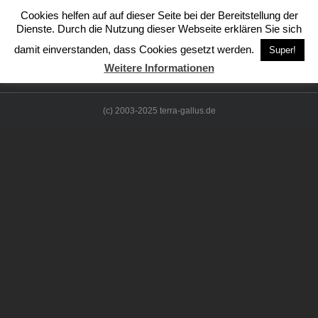
Zum
Cookies helfen auf auf dieser Seite bei der Bereitstellung der
Inhalt
{{
skip intro
}}
Dienste. Durch die Nutzung dieser Webseite erklären Sie sich
springen
damit einverstanden, dass Cookies gesetzt werden.
Super!
Weitere Informationen
(c) 2003-2025 terra-gallus.de