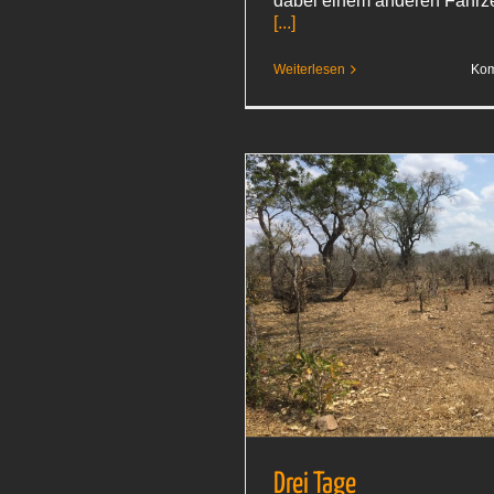
dabei einem anderen Fahrz
[...]
Weiterlesen
Kom
Drei Tage
Südafrika 2018
Drei Tage