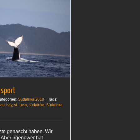
sport
ategorien:
Südafrika 2018
|
Tags:
kosi bay
,
st. lucia
,
südafrika
,
Südafrika
te genascht haben. Wir
. Aber irgendwer hat