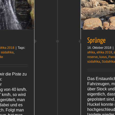
Südafrika 2018
Sprünge
frika 2018
|
Tags:
16. Oktober 2018
|
,
südafrika
,
afrika
,
afrika 2018
,
lle
reserve
,
luxus
,
Pan
südafrika
,
Südafrik
wir die Piste zu
Das Erstaunlic
:
Fahrzeugen, mi
r
über Stock und 
g von 40 km/h.
eigentlich, das
 km/h, so wird
gepolstert sind
gerüttelt, man
Huckel konnte
dabei und es
hochgeschleud
ich. Folgt man
landete wieder