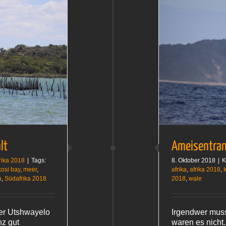
Ameisentransport
Südafrika 2018
lt
Ameisentran
rika 2018
|
Tags:
8. Oktober 2018
|
K
kosi bay
,
meer
,
afrika
,
afrika 2018
,
a
,
Südafrika 2018
2018
,
wale
der Utshwayelo
Irgendwer muss
z gut
waren es nicht