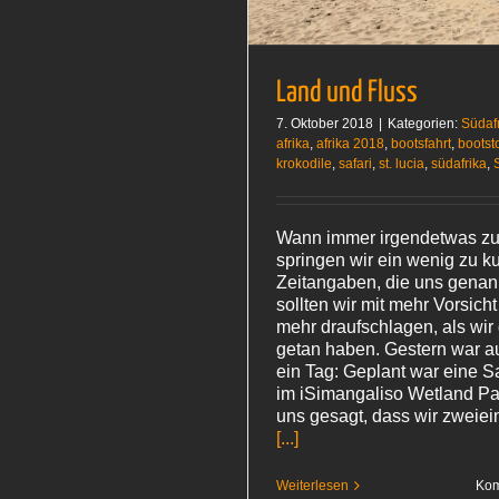
Land und Fluss
7. Oktober 2018
|
Kategorien:
Südaf
afrika
,
afrika 2018
,
bootsfahrt
,
bootst
krokodile
,
safari
,
st. lucia
,
südafrika
,
Wann immer irgendetwas zu 
springen wir ein wenig zu k
Zeitangaben, die uns genan
sollten wir mit mehr Vorsic
mehr draufschlagen, als wir
getan haben. Gestern war a
ein Tag: Geplant war eine Sa
im iSimangaliso Wetland Par
uns gesagt, dass wir zweie
[...]
Weiterlesen
Kom