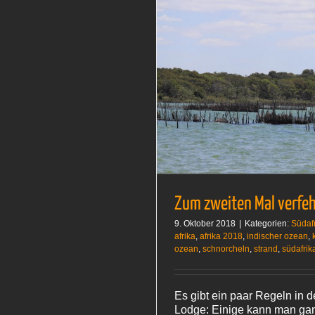
zweiten Mal verfehlt
Südafrika 2018
Zum zweiten Mal verfeh
9. Oktober 2018
|
Kategorien:
Südaf
afrika
,
afrika 2018
,
indischer ozean
,
ozean
,
schnorcheln
,
strand
,
südafrik
Es gibt ein paar Regeln in 
Lodge: Einige kann man gan