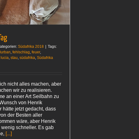
Tag
ategorien:
Südafrika 2018
|
Tags:
durban
,
fehlschlag
,
feuer
,
. lucia
,
stau
,
südafrika
,
Südafrika
ich nicht alles machen, aber
chen wir zu realisieren.
e an einer Art Seilbahn zu
 Wunsch von Henrik
hätte jetzt gedacht, dass
on der Besten aller
ommen wäre, aber Henrik
n wenig schneller. Es gab
he,
[...]