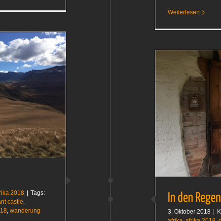
Land
und Fluss
Weiterlesen
In den Regen
Südafrika 2018
rika 2018
|
Tags:
In den Regen
ant castle
,
018
,
wanderung
3. Oktober 2018
|
K
afrika
,
afrika 2018
,