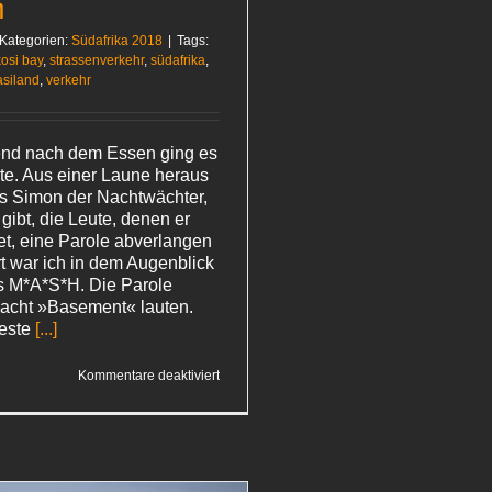
n
Kategorien:
Südafrika 2018
|
Tags:
kosi bay
,
strassenverkehr
,
südafrika
,
siland
,
verkehr
end nach dem Essen ging es
lte. Aus einer Laune heraus
ss Simon der Nachtwächter,
 gibt, die Leute, denen er
t, eine Parole abverlangen
rt war ich in dem Augenblick
s M*A*S*H. Die Parole
Nacht »Basement« lauten.
este
[...]
für
Kommentare deaktiviert
Leere
Parolen