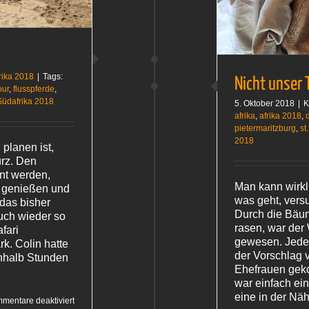
rika 2018
|
Tags:
Nicht unser 
our
,
flusspferde
,
Südafrika 2018
5. Oktober 2018
|
K
afrika
,
afrika 2018
,
pietermaritzburg
,
st
2018
planen ist,
urz. Den
nt werden,
Man kann wirkl
ht genießen und
was geht, versu
 das bisher
Durch die Bäum
uch wieder so
rasen, war der
fari
gewesen. Jeder 
k. Colin hatte
der Vorschlag v
inhalb Stunden
Ehefrauen gek
war einfach ei
eine in der Nä
für
mentare deaktiviert