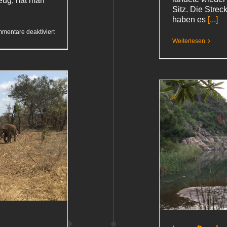
eug, hat man
Sitz. Die Strec
haben es
[...]
für
mentare deaktiviert
Ein
Weiterlesen
guter
Abschluss
Leere Parolen
Südafrika 2018