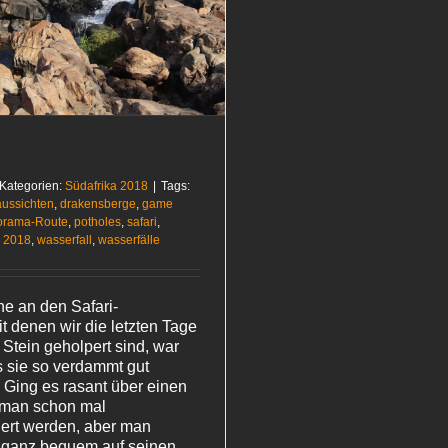
Kategorien:
Südafrika 2018
|
Tags:
aussichten
,
drakensberge
,
game
orama-Route
,
potholes
,
safari
,
a 2018
,
wasserfall
,
wasserfälle
he an den Safari-
t denen wir die letzten Tage
Stein geholpert sind, war
s sie so verdammt gut
. Ging es rasant über einen
 man schon mal
ert werden, aber man
 ganz bequem auf seinen