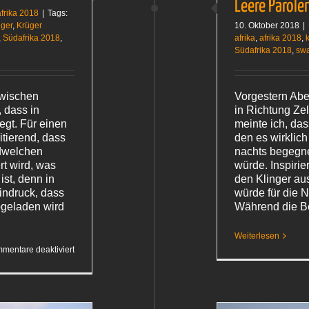
Leere Parole
frika 2018
|
Tags:
üger
,
Krüger
10. Oktober 2018
|
,
Südafrika 2018
,
afrika
,
afrika 2018
,
Südafrika 2018
,
swa
zwischen
Vorgestern Ab
 dass in
in Richtung Ze
egt. Für einen
meinte ich, da
ritierend, dass
den es wirklich
ndwelchen
nachts begegne
t wird, was
würde. Inspirie
ist, denn in
den Klinger au
indruck, dass
würde für die 
abgeladen wird
Während die B
Weiterlesen
für
mentare deaktiviert
Drei
Tage