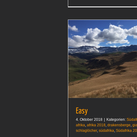
Easy
Südafrika 2018
Easy
4. Oktober 2018
|
Kategorien:
Südaf
afrika
,
afrika 2018
,
drakensberge
,
gi
schlaglöcher
,
südafrika
,
Südafrika 2