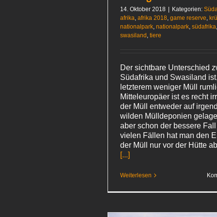
14. Oktober 2018
|
Kategorien:
Süda
afrika
,
afrika 2018
,
game reserve
,
kr
nationalpark
,
nationalpark
,
südafrika
swasiland
,
tiere
Der sichtbare Unterschied 
Südafrika und Swasiland ist,
letzterem weniger Müll rumli
Mitteleuropäer ist es recht ir
der Müll entweder auf irge
wilden Mülldeponien gelager
aber schon der bessere Fall 
vielen Fällen hat man den E
der Müll nur vor der Hütte 
[...]
Weiterlesen
Kom