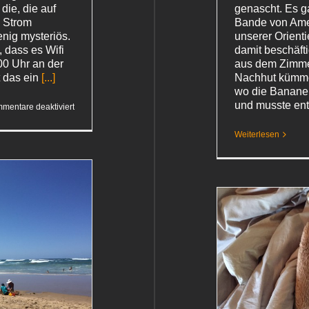
die, die auf
genascht. Es g
 Strom
Bande von Amei
enig mysteriös.
unserer Orient
, dass es Wifi
damit beschäft
00 Uhr an der
aus dem Zimme
t das ein
[...]
Nachhut kümme
wo die Banane
und musste ent
für
mentare deaktiviert
Zum
zweiten
Weiterlesen
Mal
verfehlt
Nicht unser Tag
Südafrika 2018