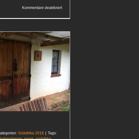
für
Kommentare deaktiviert
Nicht
unser Tag
ategorien:
Südafrika 2018
|
Tags:
drakensberge
,
regen
,
südafrika
,