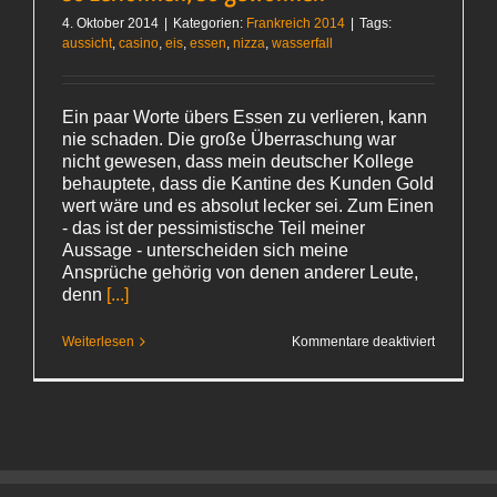
4. Oktober 2014
|
Kategorien:
Frankreich 2014
|
Tags:
aussicht
,
casino
,
eis
,
essen
,
nizza
,
wasserfall
Ein paar Worte übers Essen zu verlieren, kann
nie schaden. Die große Überraschung war
nicht gewesen, dass mein deutscher Kollege
behauptete, dass die Kantine des Kunden Gold
wert wäre und es absolut lecker sei. Zum Einen
- das ist der pessimistische Teil meiner
Aussage - unterscheiden sich meine
Ansprüche gehörig von denen anderer Leute,
denn
[...]
für
Weiterlesen
Kommentare deaktiviert
So
zerronnen
so
gewonne