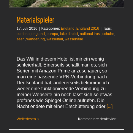
Materialspieler
17. Juli 2016
|
Kategorien:
England
,
England 2016
|
Tags:
cumbria
,
england
,
europa
,
lake district
,
national trust
,
schuhe
,
seen
,
wanderung
,
wasserfall
,
wasserfälle
Das Wifi in diesem Hotel ist mir ein wenig
schleierhaft. Einerseits schafft man es, sich
Serien mit Amazon Prime anzuschauen, so
man eine passende VPN-Verbindung nach
Deutschland hat, andererseits bekomme ich
weder eine funktionierende Verbindung zu
meiner Webseite hin noch lässt sich so etwas
profanes wie Spiegel Online aufrufen. Die
Nacht endete mit einer Erschütterung oder
[...]
für
Weiterlesen
Kommentare deaktiviert
Materialsp