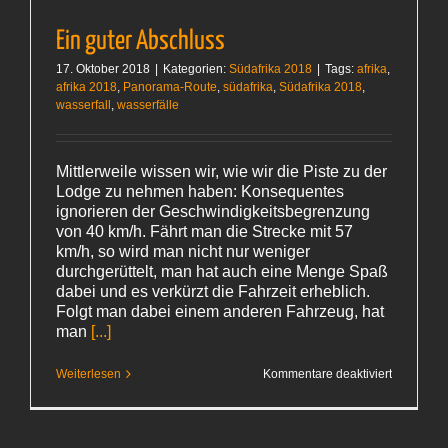
Ein guter Abschluss
17. Oktober 2018
|
Kategorien:
Südafrika 2018
|
Tags:
afrika
,
afrika 2018
,
Panorama-Route
,
südafrika
,
Südafrika 2018
,
wasserfall
,
wasserfälle
Mittlerweile wissen wir, wie wir die Piste zu der
Lodge zu nehmen haben: Konsequentes
ignorieren der Geschwindigkeitsbegrenzung
von 40 km/h. Fährt man die Strecke mit 57
km/h, so wird man nicht nur weniger
durchgerüttelt, man hat auch eine Menge Spaß
dabei und es verkürzt die Fahrzeit erheblich.
Folgt man dabei einem anderen Fahrzeug, hat
man
[...]
für
Weiterlesen
Kommentare deaktiviert
Ein
guter
Abschluss