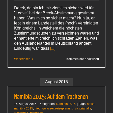
Derek, da bin ich mir ziemlich sicher, wird für
"Leave" bei der Brexit-Abstimmung gestimmt
haben. Was mich so sicher macht? Nun ja, er
lebt in einem Landesteil des (noch) Vereinigten
Königreichs, in welchem die höchsten
Zustimmungsquoten zu verzeichnen waren und
er hantierte mit reichlich schrägen Zahlen, was
den Ausländeranteil in Deutschland angeht.
Eindeutig war, dass
[...]
für
Weiterlesen
Kommentare deaktiviert
Warum
man
in
England
Münzen
braucht
August 2015
Namibia 2015: Auf dem Trockenen
14. August 2015
|
Kategorien:
Namibia 2015
|
Tags:
afrika
,
namibia 2015
,
niedrigwasser
,
reiseplanung
,
victoria falls
,
wasserfall
,
zimbabwe