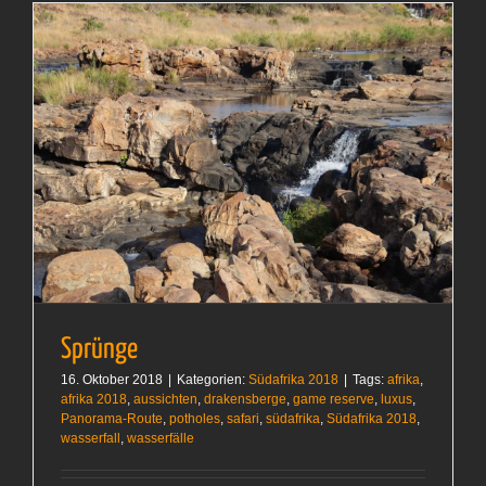
Sprünge
16. Oktober 2018
|
Kategorien:
Südafrika 2018
|
Tags:
afrika
,
afrika 2018
,
aussichten
,
drakensberge
,
game reserve
,
luxus
,
Panorama-Route
,
potholes
,
safari
,
südafrika
,
Südafrika 2018
,
wasserfall
,
wasserfälle