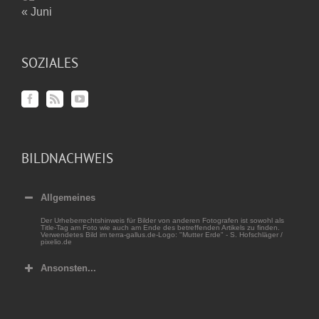
« Juni
SOZIALES
BILDNACHWEIS
Allgemeines
Der Urheberrechtshinweis für Bilder von anderen Fotografen ist sowohl als
Title-Tag am Foto wie auch am Ende des betreffenden Artikels zu finden.
Verwendetes Bild im terra-gallus.de-Logo: "Mutter Erde" - S. Hofschläger /
pixelio.de
Ansonsten...