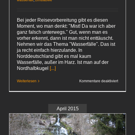
Bei jeder Reisevorbereitung gibt es diesen
Moment, wo man denkt: "Mist! Da war ich aber
ganz falsch unterwegs." Gut, wenn man es
vorher erkennt, dann ist man nicht enttäuscht.
Nehmen wir das Thema "Wasserfälle". Das ist
ja recht einfach hierzulande. In
Norddeutschland gibt es mal kaum
Wasserfälle, außer im Harz. Ist man auf der
Nordhalbkugel
[...]
für
Weiterlesen
Kommentare deaktiviert
Namibia
2015:
Auf
dem
Trockene
April 2015