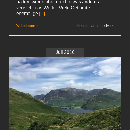
baden, wurde aber durch etwas anderes
vereitelt: das Wetter. Viele Gebäude,
ehemalige
[...]
für
Weiterlesen
Kommentare deaktiviert
Der
leichte
Regen
hört auf
Juli 2016