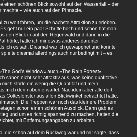
te einen schönen Blick sowohl auf den Wasserfall – der
r machte – wie auch auf den Pinnacle.
llzu weit fahren, um die nächste Attraktion zu erleben.
. Es geht nur ein paar Schritte hoch und schon hat man
aus den Blick in auf den Regenwald und dann in die
al hörte, hatte ich mir etwas anderes darunter
 als ich es sah. Diesmal war ich gewappnet und konnte
spielte diesmal allerdings auch nur bedingt mit – es
 »The God’s Window« auch »The Rain Forrest«
h sahen nicht sehr attraktiv aus, was keine qualitative
n mich störte ein wenig die Quantität und mein
s mich denn oben erwartet. Nachdem aber alle dort
s Gottesfenster aus allen Blickwinkel betrachtet hatte,
ufmarsch. Die Treppen war noch das kleinere Problem
etage« schon einen schönen Ausblick. Dann gab es
stieg und um es richtig spannend zu machen, hatten die
zichtet, mit Entfernungsangaben zu arbeiten.
a, die schon auf dem Rückweg war und mir sagte, dass