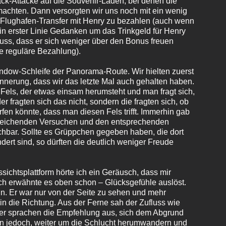
k-Attacke auf die Souvenir-Läden, bei denen die
chten. Dann versorgten wir uns noch mit ein wenig
 Flughafen-Transfer mit Henry zu bezahlen (auch wenn
 in erster Linie Gedanken um das Trinkgeld für Henry
ss, dass er sich weniger über den Bonus freuen
e reguläre Bezahlung).
ndow-Schleife der Panorama-Route. Wir hielten zuerst
nnerung, dass wir das letzte Mal auch gehalten haben.
Fels, der etwas einsam herumsteht und man fragt sich,
 fragten sich das nicht, sondern die fragten sich, ob
fen könnte, dass man diesen Fels trifft. Immerhin gab
usreichenden Versuchen und den entsprechenden
chbar. Sollte es Grüppchen gegeben haben, die dort
rt sind, so dürften die deutlich weniger Freude
chtsplattform hörte ich ein Geräusch, dass mir
ich erwähnte es oben schon – Glücksgefühle auslöst.
in. Er war nur von der Seite zu sehen und mehr
 in die Richtung. Aus der Ferne sah der Zufluss wie
der sprachen die Empfehlung aus, sich dem Abgrund
an jedoch, weiter um die Schlucht herumwandern und