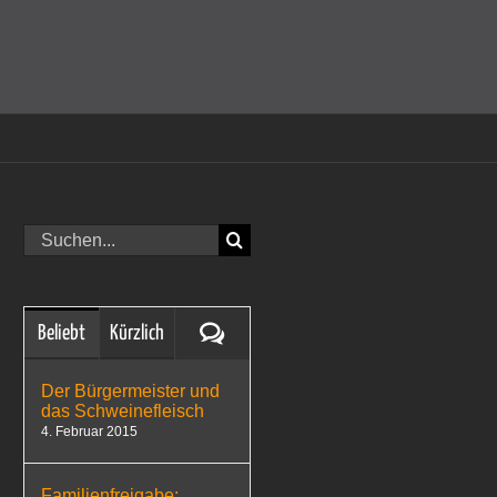
amit einverstanden, dass Cookies gesetzt werden.
Super!
Suche
nach:
Kommentare
Beliebt
Kürzlich
Der Bürgermeister und
das Schweinefleisch
4. Februar 2015
Familienfreigabe: