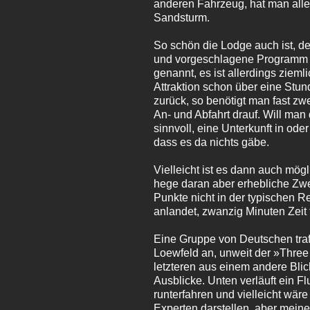
anderen Fahrzeug, hat man alle
Sandsturm.
So schön die Lodge auch ist, de
und vorgeschlagene Programm fa
genannt, es ist allerdings zieml
Attraktion schon über eine Stun
zurück, so benötigt man fast zw
An- und Abfahrt drauf. Will man
sinnvoll, eine Unterkunft in ode
dass es da nichts gäbe.
Vielleicht ist es dann auch mö
hege daran aber erhebliche Zweif
Punkte nicht in der typischen 
anlandet, zwanzig Minuten Zeit 
Eine Gruppe von Deutschen tra
Loewfeld an, unweit der »Three
letzteren aus einem andere Bli
Ausblicke. Unten verläuft ein 
runterfahren und vielleicht wäre 
Experten darstellen, aber meine