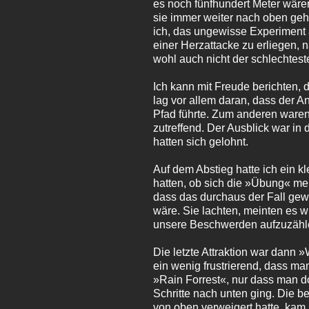
es noch fünfhundert Meter wär
sie immer weiter nach oben geh
ich, das ungewisse Experiment 
einer Herzattacke zu erliegen,
wohl auch nicht der schlechtest
Ich kann mit Freude berichten, 
lag vor allem daran, dass der 
Pfad führte. Zum anderen waren
zutreffend. Der Ausblick war in
hatten sich gelohnt.
Auf dem Abstieg hatte ich ein k
hatten, ob sich die »Übung« mei
dass das durchaus der Fall gew
wäre. Sie lachten, meinten es w
unsere Beschwerden aufzuzählen
Die letzte Attraktion war dann 
ein wenig frustrierend, dass ma
»Rain Forrest«, nur dass man d
Schritte nach unten ging. Die b
von oben verweigert hatte, kam