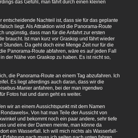
rdings das Gefühl, man fährt durch einen kleinen
r entscheidende Nachteil ist, dass sie für das geplante
lsch liegt. Als Attraktion wird die Panorama-Route
ich ungünstig, dass man für die Anfahrt zur ersten
de braucht. Ist man kurz vor Graskop und fährt wieder
ei Stunden. Da geht doch eine Menge Zeit nur für die
 die Panorama-Route abfahren, wäre es auf jeden Fall
r in der Nähe von Graskop zu haben. Es ist nicht so,
glich, die Panorama-Route an einem Tag abzufahren. Ich
el. Es liegt allerdings auch daran, dass wir die
Reisebus-Manier anfahren, bei der man irgendwo
für Fotos hat und dann geht es weiter.
fen wir an einem Aussichtspunkt mit dem Namen
 Rondawels«. Von hat man Teile der Aussicht von
ckwinkel und bekommt noch ein paar andere, sehr tiefe
Fluss und eine der Damen meinte, man könne da
dort ein Wasserfall. Ich will mich nichts als Wasserfall-
r Erfahrung nach muss ich selten nach unten fahren,