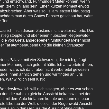
en und entschwand. Fünfhundert Meter können, wenn
en, ziemlich lang sein. Einen kurzen Moment erwog
abzubrechen. Aber was soll’s, am letzten Urlaubstag
 nachdem man durch Gottes Fenster geschaut hat, wäre
e Tod.
dass ich mich diesem Zustand nicht weiter näherte. Das
Anstieg stoppte und über einen hübschen Regenwald-
 die von Greta angegebenen fünfhundert Meter nicht
 der Tat atemberaubend und die kleinen Strapazen
leines Palaver mit vier Schwarzen, die mich gefragt
ner Meinung nach gelohnt hätte. Ich antwortete ihnen,
esen wäre, ich dafür aber nicht vorbereitet gewesen
ürde ihnen ähnlich gehen und wir fingen an, uns
. War wirklich sehr lustig.
»Wonderview«. Ich will nichts sagen, aber es war schon
n dort die nahezu gleiche Aussicht bekam wie bei der
ort mit dem Auto hinfahren konnte und dann ein paar
este Ehefrau der Welt, die sich der Regenwald-Ansicht
 hier also in den Genuss der Aussicht ohne große