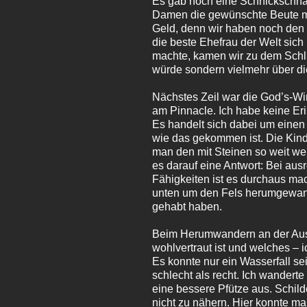
Es gab noch eine Schnickschnac
Damen die gewünschte Beute ma
Geld, denn wir haben noch den
die beste Ehefrau der Welt sich
machte, kamen wir zu dem Schlu
würde sondern vielmehr über di
Nächstes Zeil war die God’s‑Wi
am Pinnacle. Ich habe keine Eri
Es handelt sich dabei um einen 
wie das gekommen ist. Die Kinder
man den mit Steinen so weit wer
es darauf eine Antwort: Bei a
Fähigkeiten ist es durchaus ma
unten um den Fels herumgewande
gehabt haben.
Beim Herumwandern an der Aussi
wohlvertraut ist und welches – 
Es konnte nur ein Wasserfall se
schlecht als recht. Ich wanderte
eine bessere Pfütze aus. Schil
nicht zu nähern. Hier konnte m