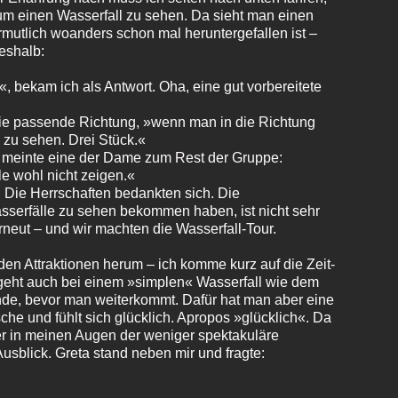
, um einen Wasserfall zu sehen. Da sieht man einen
rmutlich woanders schon mal heruntergefallen ist –
deshalb:
«, bekam ich als Antwort. Oha, eine gut vorbereitete
 die passende Richtung, »wenn man in die Richtung
 zu sehen. Drei Stück.«
 meinte eine der Dame zum Rest der Gruppe:
le wohl nicht zeigen.«
 Die Herrschaften bedankten sich. Die
asserfälle zu sehen bekommen haben, ist nicht sehr
erneut – und wir machten die Wasserfall-Tour.
en Attraktionen herum – ich komme kurz auf die Zeit-
eht auch bei einem »simplen« Wasserfall wie dem
nde, bevor man weiterkommt. Dafür hat man aber eine
he und fühlt sich glücklich. Apropos »glücklich«. Da
der in meinen Augen der weniger spektakuläre
Ausblick. Greta stand neben mir und fragte: