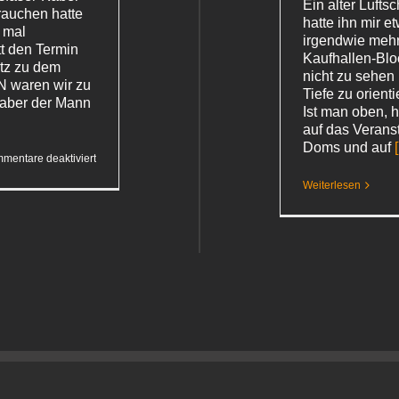
Ein alter Lufts
Frauchen hatte
hatte ihn mir e
s mal
irgendwie mehr 
tt den Termin
Kaufhallen-Bloc
tz zu dem
nicht zu sehen 
N waren wir zu
Tiefe zu orient
 aber der Mann
Ist man oben, 
auf das Verans
Doms und auf
[
für
mentare deaktiviert
Technik-
statt
Weiterlesen
Bio-
Lärm