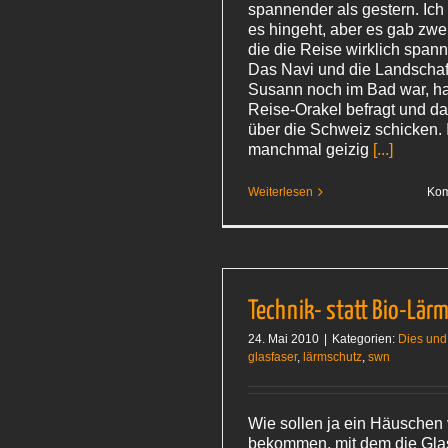
spannender als gestern. Ich
es hingeht, aber es gab zwe
die die Reise wirklich span
Das Navi und die Landscha
Susann noch im Bad war, ha
Reise-Orakel befragt und da
über die Schweiz schicken. 
manchmal geizig
[...]
Weiterlesen
Kom
Technik- statt Bio-Lär
24. Mai 2010
|
Kategorien:
Dies und
glasfaser
,
lärmschutz
,
swn
Wie sollen ja ein Häuschen 
bekommen, mit dem die Gla