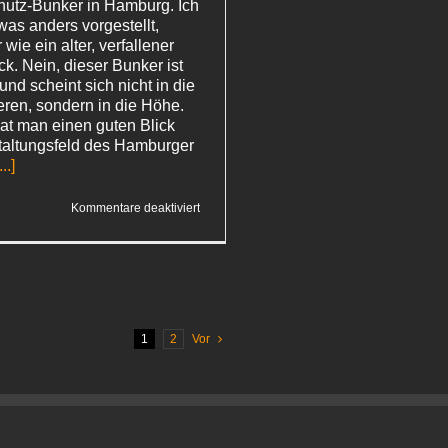
chutz-Bunker in Hamburg. Ich
twas anders vorgestellt,
wie ein alter, verfallener
k. Nein, dieser Bunker ist
und scheint sich nicht in die
ieren, sondern in die Höhe.
hat man einen guten Blick
taltungsfeld des Hamburger
...]
für
Kommentare deaktiviert
Uebel
& Gefaehrlich:
Natalie
Merchant
1
2
Vor