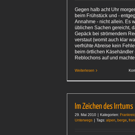
Gegen halb acht Uhr morge
beim Frühstück und - entge
Annahme - nicht allein. Es 
üblichen Sachen gereicht, 
Gepäck bei strömendem Re
verstaut (womit auch klar wa
verfrühte Abreise kein Fehle
beim örtlichen Käsehändler 
Reblochons auf und machte
Weiterlesen
Kom
Im Zeichen des Irrtums
29. Mai 2010
|
Kategorien:
Frankrei
Unterwegs
|
Tags:
alpen
,
berge
,
fra