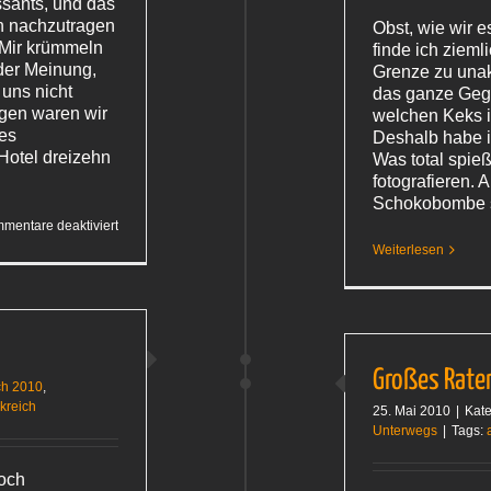
sants, und das
rn nachzutragen
Obst, wie wir 
t. Mir krümmeln
finde ich zieml
 der Meinung,
Grenze zu unak
uns nicht
das ganze Gegen
rgen waren wir
welchen Keks i
ses
Deshalb habe 
Hotel dreizehn
Was total spie
fotografieren. A
Schokobombe 
für
mentare deaktiviert
Alles
Weiterlesen
Käse?
Großes Rate
ch 2010
,
nkreich
25. Mai 2010
|
Kate
Unterwegs
|
Tags:
noch