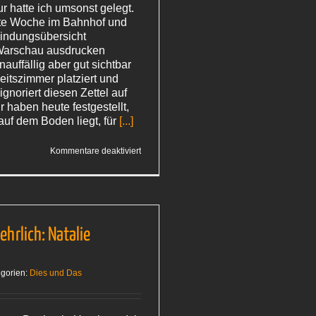
r hatte ich umsonst gelegt.
zte Woche im Bahnhof und
indungsübersicht
Warschau ausdrucken
nauffällig aber gut sichtbar
eitszimmer platziert und
 ignoriert diesen Zettel auf
 haben heute festgestellt,
auf dem Boden liegt, für
[...]
für
Kommentare deaktiviert
Großes
Raten
ehrlich: Natalie
gorien:
Dies und Das