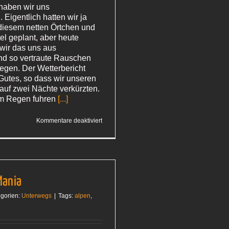
haben wir uns
Eigentlich hatten wir ja
 diesem netten Örtchen und
el geplant, aber heute
wir das uns aus
nd so vertraute Rauschen
egen. Der Wetterbericht
 Gutes, so dass wir unseren
 auf zwei Nächte verkürzten.
m Regen fuhren
[...]
für
Kommentare deaktiviert
Flucht
vor
dem Regen
Mania
gorien:
Unterwegs
|
Tags:
alpen
,