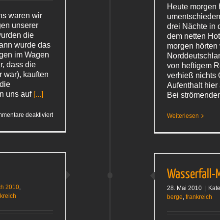
Heute morgen 
ns waren wir
umentschieden. 
gen unserer
drei Nächte in
wurden die
dem netten Hot
dann wurde das
morgen hörten 
gen im Wagen
Norddeutschla
r, dass die
von heftigem R
r war), kauften
verhieß nichts
die
Aufenthalt hier
n uns auf
[...]
Bei strömende
für
mentare deaktiviert
Weiterlesen
Damals…
Wasserfall-
ch 2010
,
28. Mai 2010
|
Kate
nkreich
berge
,
frankreich