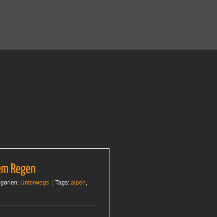
amit einverstanden, dass Cookies gesetzt werden.
Super!
dem Regen
gorien:
Unterwegs
|
Tags:
alpen
,