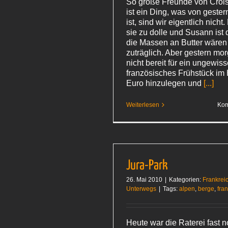
So große Freunde von Crois
ist ein Ding, was von geste
ist, sind wir eigentlich nich
sie zu dolle und Susann ist
die Massen an Butter wären 
zuträglich. Aber gestern mo
nicht bereit für ein ungewis
französisches Frühstück im 
Euro hinzulegen und
[...]
Weiterlesen
Kom
Jura-Park
26. Mai 2010
|
Kategorien:
Frankrei
Unterwegs
|
Tags:
alpen
,
berge
,
fra
Heute war die Raterei fast 