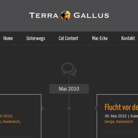
g der Dienste. Durch die Nutzung dieser Webseite erklären Sie sich d
Weitere Informationen
Home
Unterwegs
Cat Content
Mac-Ecke
Kontakt
Mai 2010
Flucht vor 
ch 2010
,
30. Mai 2010
|
Kate
n
,
frankreich
,
berge
,
frankreich