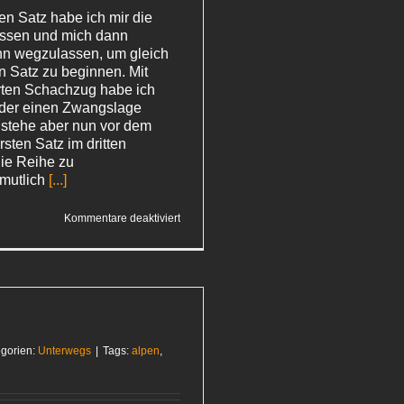
en Satz habe ich mir die
ssen und mich dann
hn wegzulassen, um gleich
n Satz zu beginnen. Mit
erten Schachzug habe ich
 der einen Zwangslage
, stehe aber nun vor dem
sten Satz im dritten
die Reihe zu
mutlich
[...]
für
Kommentare deaktiviert
Wasserfall-
Mania
gorien:
Unterwegs
|
Tags:
alpen
,