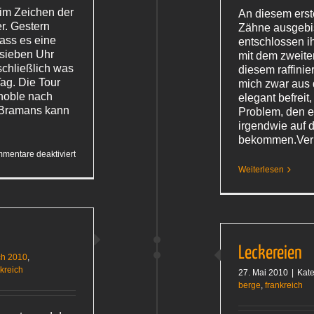
 im Zeichen der
An diesem erst
r. Gestern
Zähne ausgebi
dass es eine
entschlossen i
 sieben Uhr
mit dem zweite
schließlich was
diesem raffini
ag. Die Tour
mich zwar aus
enoble nach
elegant befreit
Bramans kann
Problem, den er
irgendwie auf 
bekommen.Ver
für
mentare deaktiviert
Im
Weiterlesen
Zeichen
des
Irrtums
Leckereien
ch 2010
,
nkreich
27. Mai 2010
|
Kate
berge
,
frankreich