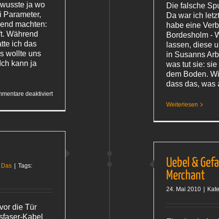
 wusste ja wo
Die falsche Spu
i Parameter,
Da war ich let
nend machten:
habe eine Verb
ft. Während
Bordesholm - 
tte ich das
lassen, diese u
s wollte uns
in Susanns Arb
Ich kann ja
was tut sie: sie
dem Boden. Wir
dass das, was 
für
mentare deaktiviert
Jura-
Weiterlesen
Park
m
Uebel & Gefa
 Das
|
Tags:
Merchant
24. Mai 2010
|
Kate
vor die Tür
sfaser-Kabel