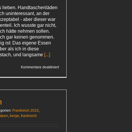
es lieben. Handtaschenläden
ich uninteressant, an der
zeptabel - aber dieser war
teil. Ich wusste gar nicht,
ch hätte nehmen sollen.
ich gar keinen genommen.
ßig ist: Das eigene Essen
ber als ich in diese
stach, und langsame
[...]
für
Kommentare deaktiviert
Leckereien
n
gorien:
Frankreich 2010
,
alpen
,
berge
,
frankreich