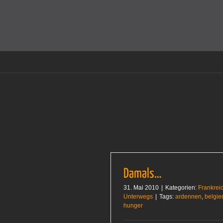
Zum
Inhalt
Cookies helfen auf auf dieser Seite bei der Bereitstellun
springen
Damals…
31. Mai 2010
|
Kategorien:
Frankrei
Unterwegs
|
Tags:
ardennen
,
belgie
hunger