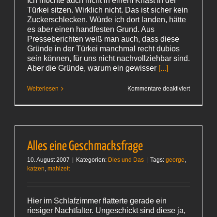
Ich möchte auch nicht in einem Knast in der
Türkei sitzen. Wirklich nicht. Das ist sicher kein
Zuckerschlecken. Würde ich dort landen, hätte
es aber einen handfesten Grund. Aus
Presseberichten weiß man auch, dass diese
Gründe in der Türkei manchmal recht dubios
sein können, für uns nicht nachvollziehbar sind.
Aber die Gründe, warum ein gewisser
[...]
für
Weiterlesen
Kommentare deaktiviert
Möchte
ich
wirklich
nicht
Alles eine Geschmacksfrage
10. August 2007
|
Kategorien:
Dies und Das
|
Tags:
george
,
katzen
,
mahlzeit
Hier im Schlafzimmer flatterte gerade ein
riesiger Nachtfalter. Ungeschickt sind diese ja,