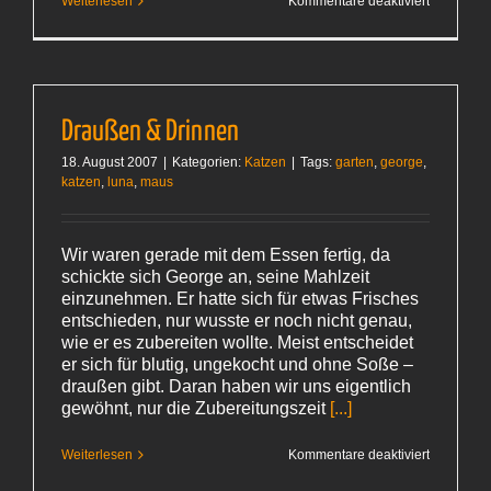
für
Weiterlesen
Kommentare deaktiviert
Gestern
auf
dem
Heimweg
Draußen & Drinnen
18. August 2007
|
Kategorien:
Katzen
|
Tags:
garten
,
george
,
katzen
,
luna
,
maus
Wir waren gerade mit dem Essen fertig, da
schickte sich George an, seine Mahlzeit
einzunehmen. Er hatte sich für etwas Frisches
entschieden, nur wusste er noch nicht genau,
wie er es zubereiten wollte. Meist entscheidet
er sich für blutig, ungekocht und ohne Soße –
draußen gibt. Daran haben wir uns eigentlich
gewöhnt, nur die Zubereitungszeit
[...]
für
Weiterlesen
Kommentare deaktiviert
Draußen
& Drinnen