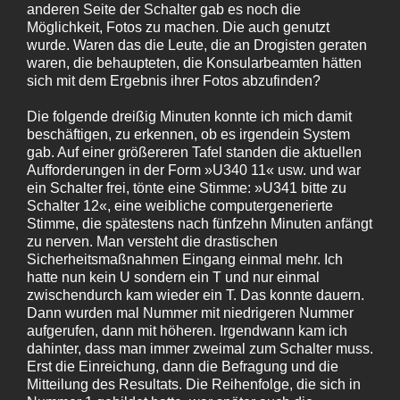
anderen Seite der Schalter gab es noch die
Möglichkeit, Fotos zu machen. Die auch genutzt
wurde. Waren das die Leute, die an Drogisten geraten
waren, die behaupteten, die Konsularbeamten hätten
sich mit dem Ergebnis ihrer Fotos abzufinden?
Die folgende dreißig Minuten konnte ich mich damit
beschäftigen, zu erkennen, ob es irgendein System
gab. Auf einer größereren Tafel standen die aktuellen
Aufforderungen in der Form »U340 11« usw. und war
ein Schalter frei, tönte eine Stimme: »U341 bitte zu
Schalter 12«, eine weibliche computergenerierte
Stimme, die spätestens nach fünfzehn Minuten anfängt
zu nerven. Man versteht die drastischen
Sicherheitsmaßnahmen Eingang einmal mehr. Ich
hatte nun kein U sondern ein T und nur einmal
zwischendurch kam wieder ein T. Das konnte dauern.
Dann wurden mal Nummer mit niedrigeren Nummer
aufgerufen, dann mit höheren. Irgendwann kam ich
dahinter, dass man immer zweimal zum Schalter muss.
Erst die Einreichung, dann die Befragung und die
Mitteilung des Resultats. Die Reihenfolge, die sich in