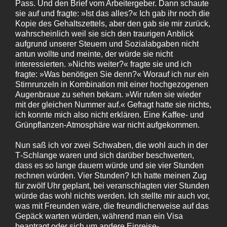
Pass. Und den Brief vom Arbeitergeber. Dann schaute
sie auf und fragte: »Ist das alles?« Ich gab ihr noch die
Kopie des Gehaltszettels, aber den gab sie mir zurück,
wahrscheinlich weil sie sich den traurigen Anblick
aufgrund unserer Steuern und Sozialabgaben nicht
antun wollte und meinte, der würde sie nicht
interessierten. »Nichts weiter?« fragte sie und ich
fragte: »Was benötigen Sie denn?« Worauf ich nur ein
Stirnrunzeln in Kombination mit einer hochgezogenen
Augenbraue zu sehen bekam. »Wir rufen sie wieder
mit der gleichen Nummer auf.« Gefragt hatte sie nichts,
ich konnte mich also nicht erklären. Eine Kaffee- und
Grünpflanzen-Atmosphäre war nicht aufgekommen.
Nun saß ich vor zwei Schwaben, die wohl auch in der
T‑Schlange waren und sich darüber beschwerten,
dass es so lange dauern würde und sie vier Stunden
rechnen würden. Vier Stunden? Ich hatte meinen Zug
für zwölf Uhr geplant, bei veranschlagten vier Stunden
würde das wohl nichts werden. Ich stellte mir auch vor,
was mit Freunden wäre, die freundlicherweise auf das
Gepäck warten würden, während man ein Visa
beantragt oder sich um andere Einreise-