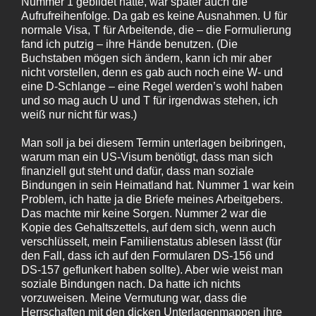
Nummer 1 gebildet hatte, war später auch die
Aufrufreihenfolge. Da gab es keine Ausnahmen. U für
normale Visa, T für Arbeitende, die – die Formulierung
fand ich putzig – ihre Hände benutzen. (Die
Buchstaben mögen sich ändern, kann ich mir aber
nicht vorstellen, denn es gab auch noch eine W- und
eine D‑Schlange – eine Regel werden’s wohl haben
und so mag auch U und T für irgendwas stehen, ich
weiß nur nicht für was.)
Man soll ja bei diesem Termin unterlagen beibringen,
warum man ein US-Visum benötigt, dass man sich
finanziell gut steht und dafür, dass man soziale
Bindungen in sein Heimatland hat. Nummer 1 war kein
Problem, ich hatte ja die Briefe meines Arbeitgebers.
Das machte mir keine Sorgen. Nummer 2 war die
Kopie des Gehaltszettels, auf dem sich, wenn auch
verschlüsselt, mein Familienstatus ablesen lässt (für
den Fall, dass ich auf den Formularen DS-156 und
DS-157 geflunkert haben sollte). Aber wie weist man
soziale Bindungen nach. Da hatte ich nichts
vorzuweisen. Meine Vermutung war, dass die
Herrschaften mit den dicken Unterlagenmappen ihre