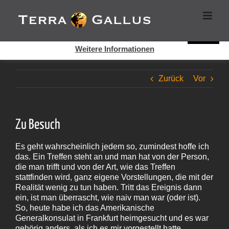
Zum
Cookies helfen auf auf dieser Seite bei der Bereitstellung der
Inhalt
Dienste. Durch die Nutzung dieser Webseite erklären Sie sich
springen
damit einverstanden, dass Cookies gesetzt werden.
Super!
Weitere Informationen
Zurück
Vor
Zu Besuch
Es geht wahrscheinlich jedem so, zumindest hoffe ich
das. Ein Treffen steht an und man hat von der Person,
die man trifft und von der Art, wie das Treffen
stattfinden wird, ganz eigene Vorstellungen, die mit der
Realität wenig zu tun haben. Tritt das Ereignis dann
ein, ist man überrascht, wie naiv man war (oder ist).
So, heute habe ich das Amerikanische
Generalkonsulat in Frankfurt heimgesucht und es war
gehörig anders, als ich es mir vorgestellt hatte.