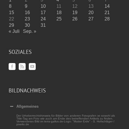
8
9
10
11
12
13
14
15
16
17
18
19
20
21
22
23
24
25
26
27
28
29
30
31
« Juli
Sep. »
SOZIALES
BILDNACHWEIS
Allgemeines
Der Urheberrechtshinweis für Bilder von anderen Fotografen ist sowohl als
Title-Tag am Foto wie auch am Ende des betreffenden Artikels zu finden.
Verwendetes Bild im terra-gallus.de-Logo: "Mutter Erde" - S. Hofschläger /
pixelio.de