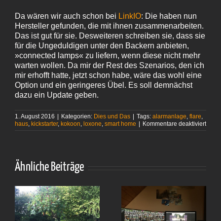
Da wären wir auch schon bei
LinkIO
: Die haben nun
Hersteller gefunden, die mit ihnen zusammenarbeiten.
Das ist gut für sie. Desweiteren schreiben sie, dass sie
für die Ungeduldigen unter den Backern anbieten,
»connected lamps« zu liefern, wenn diese nicht mehr
warten wollen. Da mir der Rest des Szenarios, den ich
mir erhofft hatte, jetzt schon habe, wäre das wohl eine
Option und ein geringeres Übel. Es soll demnächst
dazu ein Update geben.
1. August 2016
|
Kategorien:
Dies und Das
|
Tags:
alarmanlage
,
flare
,
für
haus
,
kickstarter
,
kokoon
,
loxone
,
smart home
|
Kommentare deaktiviert
Kicks
8
–
Hoff
Ähnliche Beiträge