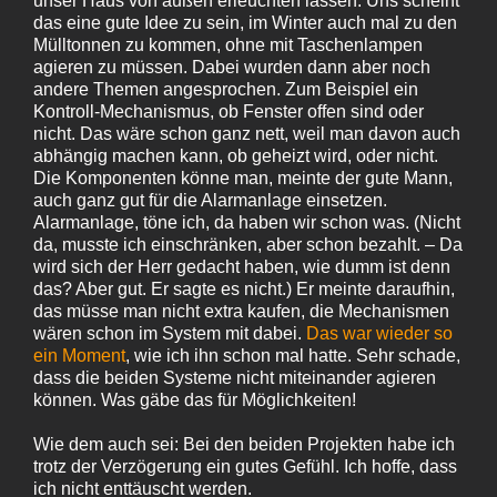
unser Haus von außen erleuchten lassen. Uns scheint
das eine gute Idee zu sein, im Winter auch mal zu den
Mülltonnen zu kommen, ohne mit Taschenlampen
agieren zu müssen. Dabei wurden dann aber noch
andere Themen angesprochen. Zum Beispiel ein
Kontroll-Mechanismus, ob Fenster offen sind oder
nicht. Das wäre schon ganz nett, weil man davon auch
abhängig machen kann, ob geheizt wird, oder nicht.
Die Komponenten könne man, meinte der gute Mann,
auch ganz gut für die Alarmanlage einsetzen.
Alarmanlage, töne ich, da haben wir schon was. (Nicht
da, musste ich einschränken, aber schon bezahlt. – Da
wird sich der Herr gedacht haben, wie dumm ist denn
das? Aber gut. Er sagte es nicht.) Er meinte daraufhin,
das müsse man nicht extra kaufen, die Mechanismen
wären schon im System mit dabei.
Das war wieder so
ein Moment
, wie ich ihn schon mal hatte. Sehr schade,
dass die beiden Systeme nicht miteinander agieren
können. Was gäbe das für Möglichkeiten!
Wie dem auch sei: Bei den beiden Projekten habe ich
trotz der Verzögerung ein gutes Gefühl. Ich hoffe, dass
ich nicht enttäuscht werden.