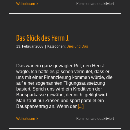
für
Weiterlesen
Kommentare deaktiviert
Beim
Notar
(I)
Das Glück des Herrn J.
13. Februar 2008
|
Kategorien:
Dies und Das
Das war ein ganz gewagter Ritt, den Herr J.
wagte. Ich hatte es ja schon vermutet, dass er
uns mit einer Finanzierung kommen würde, die
auf einer sogenannten Tilgungsaussetzung
basiert. Sprich uns wird ein Kredit von der
Bausparkasse gewährt, der nicht getilgt wird.
Man zahlt nur Zinsen und spart parallel ein
Bausparvertrag an. Wenn der
[...]
für
Weiterlesen
Kommentare deaktiviert
Das
Glück