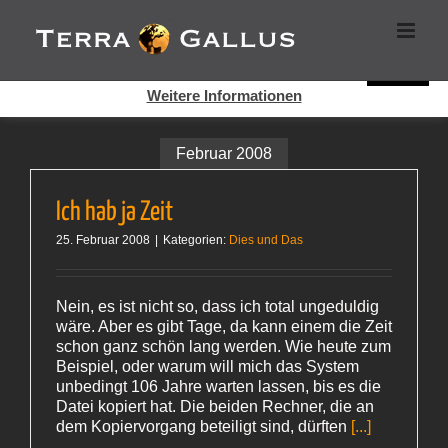
Zum
Cookies helfen auf auf dieser Seite bei der Bereitstellung der
Inhalt
Dienste. Durch die Nutzung dieser Webseite erklären Sie sich
springen
damit einverstanden, dass Cookies gesetzt werden.
Super!
Weitere Informationen
Februar 2008
Ich hab ja Zeit
25. Februar 2008
|
Kategorien:
Dies und Das
Nein, es ist nicht so, dass ich total ungeduldig
wäre. Aber es gibt Tage, da kann einem die Zeit
schon ganz schön lang werden. Wie heute zum
Beispiel, oder warum will mich das System
unbedingt 106 Jahre warten lassen, bis es die
Datei kopiert hat. Die beiden Rechner, die an
dem Kopiervorgang beteiligt sind, dürften
[...]