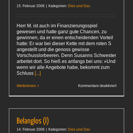
15. Februar 2008
|
Kategorien:
Dies und Das
Herr M. ist auch im Finanzierungsspiel
gewesen und hatte ganz gute Chancen, zu
gewinnen, da er einen entscheidenden Vorteil
hatte: Er war bei dieser Kette mit dem roten S
angestellt und die genoss gewisse
Vorschusslorbeeren. Denn Susanns Schwester
arbeitet dort. So hieß es anfangs bei uns: »Und
wenn wir alle Angebote habe, bekommt zum
Schluss
[...]
für
Weiterlesen
Kommentare deaktiviert
Wie
es
Herr
M.
vermassel
Belanglos (I)
14. Februar 2008
|
Kategorien:
Dies und Das