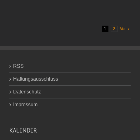
des
Herrn J.
1
2
Vor
RSS
Haftungsausschluss
Datenschutz
Impressum
KALENDER