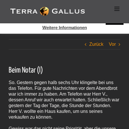
Zum
Cookies helfen auf auf dieser Seite bei der Bereitstellung der
Inhalt
Dienste. Durch die Nutzung dieser Webseite erklären Sie sich
springen
damit einverstanden, dass Cookies gesetzt werden.
Super!
Weitere Informationen
Zurück
Vor
Beim Notar (I)
So. Gestern gegen halb sechs Uhr klingelte bei uns
das Telefon. Für gute Nachrichten vor dem Abendbrot
war ich immer zu haben. Am Telefon war Herr V.,
dessen Anruf wir auch erwartet hatten. Schließlich war
gestern der Tag der Tage, die Stunde der Stunden.
Herr V. wollte ein Haus kaufen, um uns seines
verkaufen zu können.
Gewiss war das nicht seine Priorität, aber die unsere.