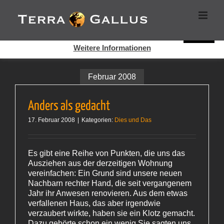
Zum
Cookies helfen auf auf dieser Seite bei der Bereitstellung der
Inhalt
Dienste. Durch die Nutzung dieser Webseite erklären Sie sich
springen
damit einverstanden, dass Cookies gesetzt werden.
Super!
Weitere Informationen
Februar 2008
Anders als gedacht
17. Februar 2008
|
Kategorien:
Dies und Das
Es gibt eine Reihe von Punkten, die uns das
Ausziehen aus der derzeitigen Wohnung
vereinfachen: Ein Grund sind unsere neuen
Nachbarn rechter Hand, die seit vergangenem
Jahr ihr Anwesen renovieren. Aus dem etwas
verfallenen Haus, das aber irgendwie
verzaubert wirkte, haben sie ein Klotz gemacht.
Dazu gehörte schon ein wenig.Sie sagten uns