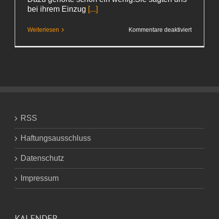
bei ihrem Einzug
[...]
für
Weiterlesen
Kommentare deaktiviert
Anders
als
gedacht
RSS
Haftungsausschluss
Datenschutz
Impressum
KALENDER