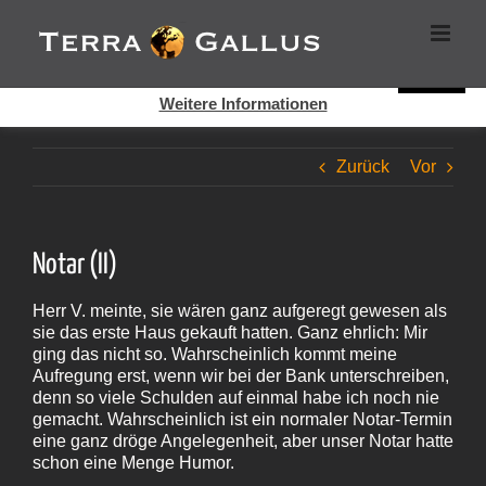
Zum
Cookies helfen auf auf dieser Seite bei der Bereitstellung der
Inhalt
Dienste. Durch die Nutzung dieser Webseite erklären Sie sich
springen
damit einverstanden, dass Cookies gesetzt werden.
Super!
Weitere Informationen
Zurück
Vor
Notar (II)
Herr V. meinte, sie wären ganz aufgeregt gewesen als
sie das erste Haus gekauft hatten. Ganz ehrlich: Mir
ging das nicht so. Wahrscheinlich kommt meine
Aufregung erst, wenn wir bei der Bank unterschreiben,
denn so viele Schulden auf einmal habe ich noch nie
gemacht. Wahrscheinlich ist ein normaler Notar-Termin
eine ganz dröge Angelegenheit, aber unser Notar hatte
schon eine Menge Humor.