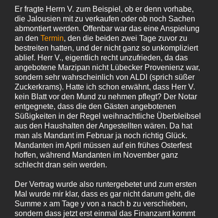
Er fragte Herrn V. zum Beispiel, ob er denn vorhabe,
die Jalousien mit zu verkaufen oder ob noch Sachen
abmontiert werden. Offenbar war das eine Anspielung
an den
Termin
, den die beiden zwei Tage zuvor zu
bestreiten hatten, und der nicht ganz so unkompliziert
ablief. Herr V., eigentlich recht unzufrieden, da das
angebotene Marzipan nicht Lübecker Provenienz war,
sondern sehr wahrscheinlich von ALDI (sprich süßer
Zuckerkrams). Hatte ich schon erwähnt, dass Herr V.
kein Blatt vor den Mund zu nehmen pflegt? Der Notar
entgegnete, dass die den Gästen angebotenen
Süßigkeiten in der Regel weihnachtliche Überbleibsel
aus den Haushalten der Angestellten wären. Da hat
man als Mandant im Februar ja noch richtig Glück.
Mandanten im April müssen auf ein frühes Osterfest
hoffen, während Mandanten im November ganz
schlecht dran sein werden.
Der Vertrag wurde also runtergebetet und zum ersten
Mal wurde mir klar, dass es gar nicht darum geht, die
Summe x am Tage y von a nach b zu verschieben,
sondern dass jetzt erst einmal das Finanzamt kommt