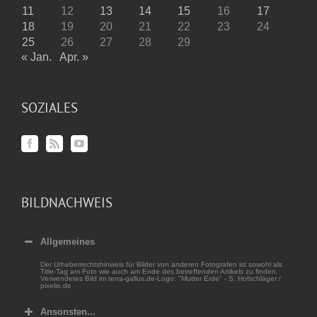
11
12
13
14
15
16
17
18
19
20
21
22
23
24
25
26
27
28
29
« Jan.
Apr. »
SOZIALES
BILDNACHWEIS
Allgemeines
Der Urheberrechtshinweis für Bilder von anderen Fotografen ist sowohl als
Title-Tag am Foto wie auch am Ende des betreffenden Artikels zu finden.
Verwendetes Bild im terra-gallus.de-Logo: "Mutter Erde" - S. Hofschläger /
pixelio.de
Ansonsten...