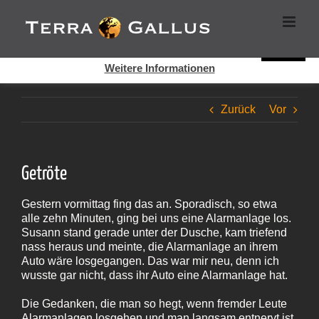
Zum
Cookies helfen auf auf dieser Seite bei der Bereitstellung der
Inhalt
Dienste. Durch die Nutzung dieser Webseite erklären Sie sich
springen
damit einverstanden, dass Cookies gesetzt werden.
Super!
Weitere Informationen
Zurück
Vor
Getröte
Gestern vormittag fing das an. Sporadisch, so etwa
alle zehn Minuten, ging bei uns eine Alarmanlage los.
Susann stand gerade unter der Dusche, kam triefend
nass heraus und meinte, die Alarmanlage an ihrem
Auto wäre losgegangen. Das war mir neu, denn ich
wusste gar nicht, dass ihr Auto eine Alarmanlage hat.
Die Gedanken, die man so hegt, wenn fremder Leute
Alarmanlagen losgehen und man langsam entnervt ist,