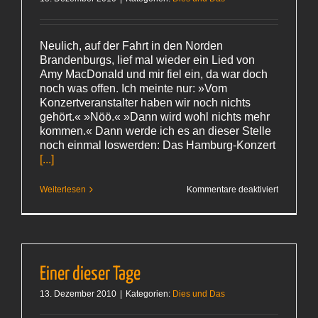
Neulich, auf der Fahrt in den Norden
Brandenburgs, lief mal wieder ein Lied von
Amy MacDonald und mir fiel ein, da war doch
noch was offen. Ich meinte nur: »Vom
Konzertveranstalter haben wir noch nichts
gehört.« »Nöö.« »Dann wird wohl nichts mehr
kommen.« Dann werde ich es an dieser Stelle
noch einmal loswerden: Das Hamburg-Konzert
[...]
für
Weiterlesen
Kommentare deaktiviert
Ein
Abend
mit
Amy
MacDonal
Einer dieser Tage
13. Dezember 2010
|
Kategorien:
Dies und Das