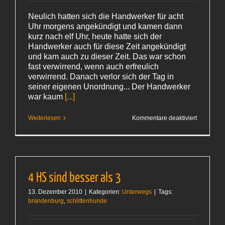
Neulich hatten sich die Handwerker für acht
Uhr morgens angekündigt und kamen dann
kurz nach elf Uhr, heute hatte sich der
Handwerker auch für diese Zeit angekündigt
und kam auch zu dieser Zeit. Das war schon
fast verwirrend, wenn auch erfreulich
verwirrend. Danach verlor sich der Tag in
seiner eigenen Unordnung... Der Handwerker
war kaum
[...]
für
Weiterlesen
Kommentare deaktiviert
Einer
dieser
Tage
4 HS sind besser als 3
13. Dezember 2010
|
Kategorien:
Unterwegs
|
Tags:
brandenburg
,
schlittenhunde