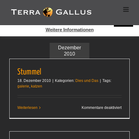
Zum
Cookies helfen auf auf dieser Seite bei der Bereitstellung der
Inhalt
Dienste. Durch die Nutzung dieser Webseite erklären Sie sich
springen
damit einverstanden, dass Cookies gesetzt werden.
Super!
Weitere Informationen
Dezember
2010
Stummel
18. Dezember 2010
|
Kategorien:
Dies und Das
|
Tags:
galerie
,
katzen
für
Weiterlesen
Kommentare deaktiviert
Stummel