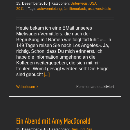
15. Dezember 2010
|
Kategorien:
Unterwegs
,
USA
2011
|
Tags:
autovermietung
,
familienurlaub
,
usa
,
westküste
Heute bekam ich eine EMail unseres
Mietwagen-Vermittlers, die nach der
Begrüßung mit Namen wie folgt fort fuhr: »... in
149 Tagen reisen Sie nach Los Angeles.« Ja,
richtig. Schön, dass Du mich erinnerst. Ich
habe die Information umgehend an die
Kollegen weitergegeben, die sich mit mir
freuten. Womit gesagt werden soll: Die Flüge
sind gebucht
[...]
für
Weiterlesen
Kommentare deaktiviert
149
Tage noch
Ein Abend mit Amy MacDonald
15. Dezember 2010
|
Kategorien:
Dies und Das