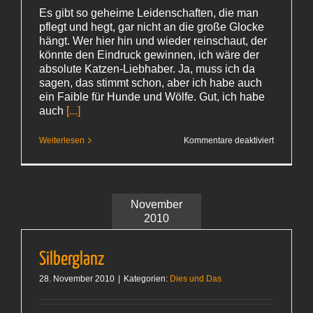
Es gibt so geheime Leidenschaften, die man
pflegt und hegt, gar nicht an die große Glocke
hängt. Wer hier hin und wieder reinschaut, der
könnte den Eindruck gewinnen, ich wäre der
absolute Katzen-Liebhaber. Ja, muss ich da
sagen, das stimmt schon, aber ich habe auch
ein Faible für Hunde und Wölfe. Gut, ich habe
auch
[...]
für
Weiterlesen
Kommentare deaktiviert
4
HS
sind
besser
als 3
November
2010
Silberglanz
28. November 2010
|
Kategorien:
Dies und Das