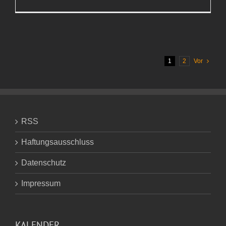
Da
muss
ich
mir
keine
Gedanken
machen,
oder?
1
2
Vor
RSS
Haftungsausschluss
Datenschutz
Impressum
KALENDER