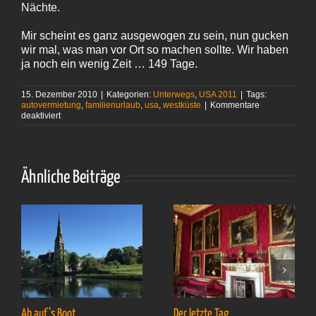
Nächte.
Mir scheint es ganz ausgewogen zu sein, nun gucken
wir mal, was man vor Ort so machen sollte. Wir haben
ja noch ein wenig Zeit … 149 Tage.
15. Dezember 2010
|
Kategorien:
Unterwegs
,
USA 2011
|
Tags:
autovermietung
,
familienurlaub
,
usa
,
westküste
|
Kommentare
für
deaktiviert
149
Tage noch
Ähnliche Beiträge
Ab auf’s Boot
Der letzte Tag