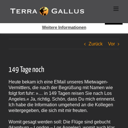
Zum
Cookies helfen auf auf dieser Seite bei der Bereitstellung der
Inhalt
Dienste. Durch die Nutzung dieser Webseite erklären Sie sich
springen
damit einverstanden, dass Cookies gesetzt werden.
Super!
Weitere Informationen
Zurück
Vor
149 Tage noch
Heute bekam ich eine EMail unseres Mietwagen-
Vermittlers, die nach der Begrüßung mit Namen wie
folgt fort fuhr: »… in 149 Tagen reisen Sie nach Los
Angeles.« Ja, richtig. Schön, dass Du mich erinnerst.
Ich habe die Information umgehend an die Kollegen
weitergegeben, die sich mit mir freuten.
Womit gesagt werden soll: Die Flüge sind gebucht
(Hamburg – London – Los Angeles), womit auch klar