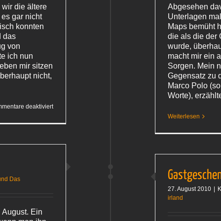
wir die ältere
Abgesehen davo
es gar nicht
Unterlagen ma
nisch konnten
Maps bemüht ha
d das
die als die de
ug von
wurde, überhau
te ich nun
macht mir ein 
eben mir sitzen
Sorgen. Mein n
berhaupt nicht,
Gegensatz zu 
Marco Polo (sor
Worte), erzähl
für
mentare deaktiviert
To
Weiterlesen
Galway
Gastgesche
und Das
27. August 2010
|
K
irland
 August. Ein