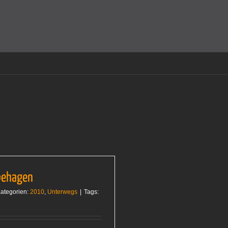
amit einverstanden, dass Cookies gesetzt werden.
Super!
behagen
ategorien:
2010
,
Unterwegs
|
Tags: