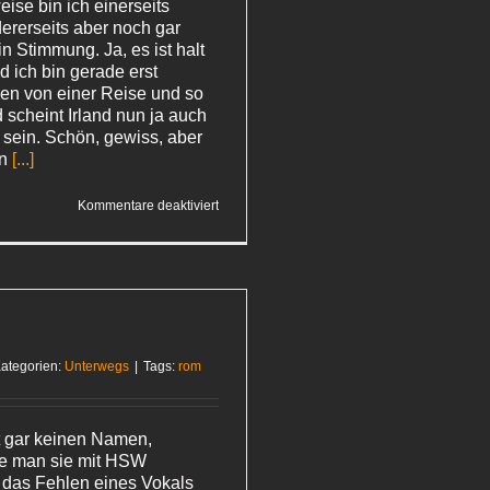
ise bin ich einerseits
dererseits aber noch gar
 in Stimmung. Ja, es ist halt
d ich bin gerade erst
n von einer Reise und so
 scheint Irland nun ja auch
 sein. Schön, gewiss, aber
un
[...]
für
Kommentare deaktiviert
In
den
Startlöchern
ategorien:
Unterwegs
|
Tags:
rom
t gar keinen Namen,
nte man sie mit HSW
 das Fehlen eines Vokals