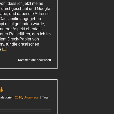
n, dass ich jetzt meine
l durchgeschaut und Google
be, und dabei die Adresse,
r Gastfamilie angegeben
pt nicht gefunden wurde,
anderer Aspekt ebenfalls
euer Reiseführer, den ich im
dem Dreck-Papier von
ry, für die drastischen
te
[...]
für
Kommentare deaktiviert
Leichtes
Unbehagen
nk
ategorien:
2010
,
Unterwegs
|
Tags: