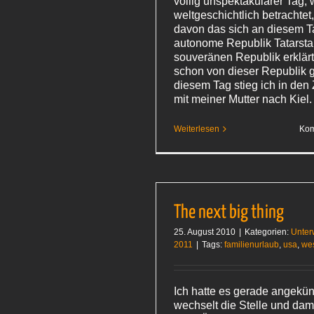
völlig unspektakulärer Tag,
weltgeschichtlich betrachte
davon das sich an diesem T
autonome Republik Tatarsta
souveränen Republik erklärt
schon von dieser Republik 
diesem Tag stieg ich in den
mit meiner Mutter nach Kiel
Weiterlesen
Kom
The next big thing
25. August 2010
|
Kategorien:
Unter
2011
|
Tags:
familienurlaub
,
usa
,
wes
Ich hatte es gerade angekü
wechselt die Stelle und dam