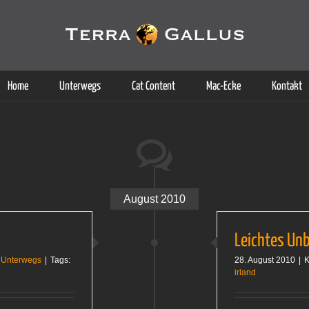
g der Dienste. Durch die Nutzung dieser Webseite erklären Sie sich d
Weitere Informationen
Home
Unterwegs
Cat Content
Mac-Ecke
Kontakt
August 2010
Leichtes Un
,
Unterwegs
|
Tags:
28. August 2010
|
K
irland