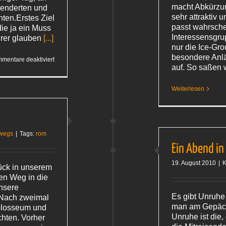
macht Abkürzu
lenderten und
sehr attraktiv 
hten.Erstes Ziel
passt wahrsche
ie ja ein Muss
Interessensgru
hrer glauben
[...]
nur die Ice-Gro
besondere Anlä
für
mentare deaktiviert
Sonntags
auf. So saßen 
in Rom
Weiterlesen
wegs
|
Tags:
rom
Ein Abend i
19. August 2010
|
K
ück in unserem
en Weg in die
nsere
Es gibt Unruhe
. Nach zweimal
man am Gepäck
olosseum und
Unruhe ist die,
chten. Vorher