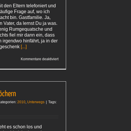
 den Eltern telefoniert und
äufige Frage auf, wo ich
cht bin. Gastfamilie. Ja,
in Vater, da lernst Du ja was.
 wenig Rumgequatsche und
hts fiel mir dann ein, dass
irgendwo hinfährt, ja in der
tgeschenk
[...]
für
Kommentare deaktiviert
Gastgeschenk
löchern
ategorien:
2010
,
Unterwegs
|
Tags:
eht es schon los und