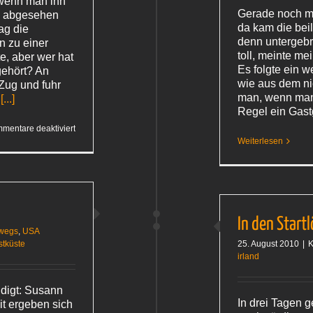
 wenn man ihn
Gerade noch mit
t, abgesehen
da kam die beil
ag die
denn untergebra
n zu einer
toll, meinte me
e, aber wer hat
Es folgte ein
gehört? An
wie aus dem nic
 Zug und fuhr
man, wenn man 
.
[...]
Regel ein Gas
für
mentare deaktiviert
Geheimnisvolles
Weiterlesen
Paket
In den Start
wegs
,
USA
tküste
25. August 2010
|
K
irland
ndigt: Susann
In drei Tagen g
it ergeben sich