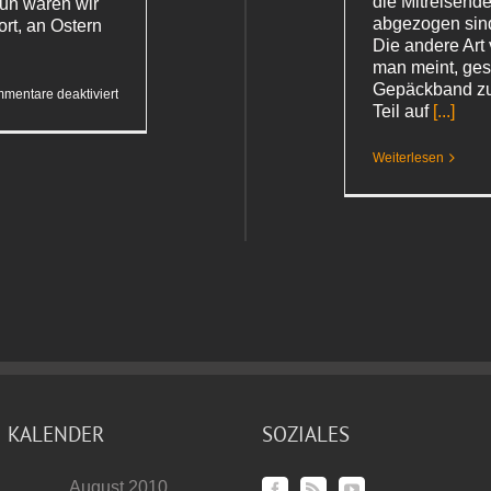
die Mitreisend
Nun waren wir
abgezogen sind
ort, an Ostern
Die andere Art
man meint, ge
Gepäckband zu
für
mentare deaktiviert
Das
Teil auf
[...]
Gerümpel
von Rom
Weiterlesen
KALENDER
SOZIALES
August 2010