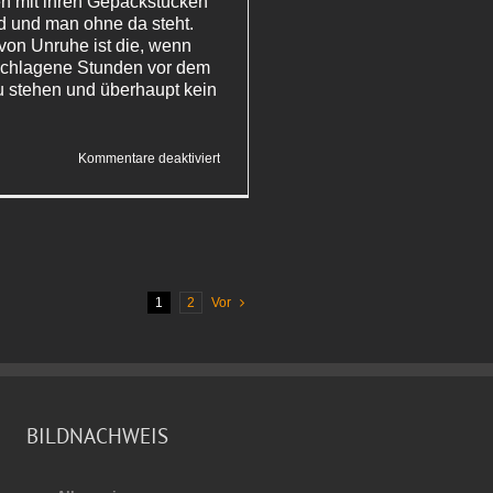
en mit ihren Gepäckstücken
 und man ohne da steht.
 von Unruhe ist die, wenn
schlagene Stunden vor dem
 stehen und überhaupt kein
für
Kommentare deaktiviert
Ein
Abend
in Rom
1
2
Vor
BILDNACHWEIS