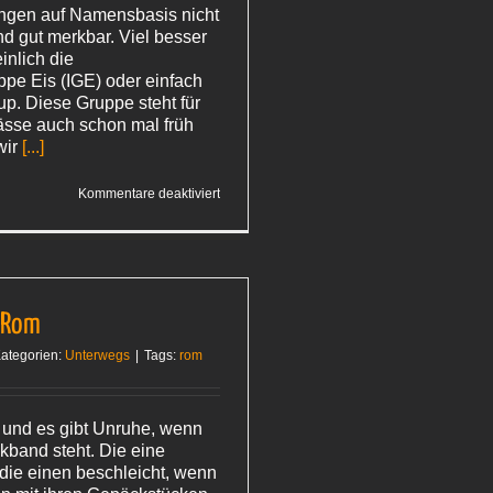
ngen auf Namensbasis nicht
und gut merkbar. Viel besser
inlich die
ppe Eis (IGE) oder einfach
up. Diese Gruppe steht für
sse auch schon mal früh
wir
[...]
für
Kommentare deaktiviert
Beim
Papst
n Rom
ategorien:
Unterwegs
|
Tags:
rom
 und es gibt Unruhe, wenn
band steht. Die eine
 die einen beschleicht, wenn