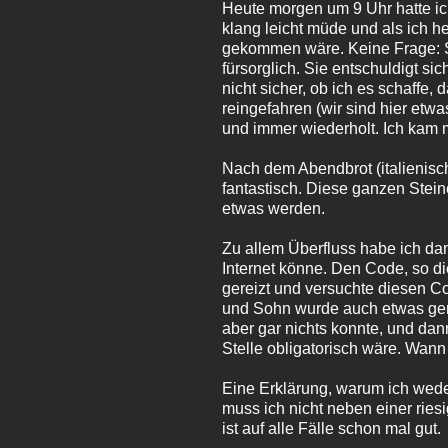
Heute morgen um 9 Uhr hatte i
klang leicht müde und als ich he
gekommen wäre. Keine Frage: Sie
fürsorglich. Sie entschuldigt sic
nicht sicher, ob ich es schaffe
reingefahren (wir sind hier etw
und immer wiederholt. Ich kam m
Nach dem Abendbrot (italienisc
fantastisch. Diese ganzen Stei
etwas werden.
Zu allem Überfluss habe ich da
Internet könne. Den Code, so di
gereizt und versuchte diesen C
und Sohn wurde auch etwas gere
aber gar nichts konnte, und d
Stelle obligatorisch wäre. Wann 
Eine Erklärung, warum ich wede
muss ich nicht neben einer rie
ist auf alle Fälle schon mal gut.