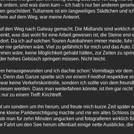
ck ordern, und was dann kam – ich hab’s nur bei anderen gese
ben geschildert. Tullamore ist ein langweiliges Städtchen und ic
dwie auf dem Weg, war meine Antwort.
uf den Weg nach Galway gemacht. Die Midlands sind wirklich n
nkt, was das wohl für eine Arbeit gewesen ist, die Steine erst
dort. Da ich auf solchen Touren Autobahnen immer meide, fuhr 
ber nie gefahren wäre. Viel zu gefährlich für mich und das Auto
n wäre, keine Möglichkeit gehabt hätten, zur Zeiten zu sprin
der hohes Gebüsch springen müssen. Nicht leicht.
em herausgewunden und ich dachte schon: Vormittags vor dem 
as. Denn das Ganze spielte sich vor einem Friedhof respektive ei
 war keine Verkehrskontrolle, sondern ich sollte von dem freund
wiesen werden. Dass man weiterfahren könnte, ist ihm gar nicht
ur zu einem Treff: Kirchtreff.
cht um sondern um ihn herum, und freute mich kurze Zeit später 
ne kleine Parkbesichtigung machte und mir ein altes Schloss (
 ob man für zehn Minuten angucken und fotografieren wirklich f
ie Fahrt um den See herum offenbart einige nette Ausblicke, die