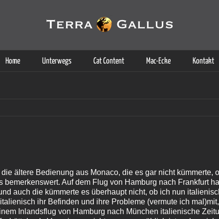
g der Dienste. Durch die Nutzung dieser Webseite erklären Sie sich d
Weitere Informationen
Home
Unterwegs
Cat Content
Mac-Ecke
Kontakt
die ältere Bedienung aus Monaco, die es gar nicht kümmerte, o
das bemerkenswert. Auf dem Flug von Hamburg nach Frankfurt ha
und auch die kümmerte es überhaupt nicht, ob ich nun italienisch
italienisch ihr Befinden und ihre Probleme (vermute ich mal)mit,
 einem Inlandsflug von Hamburg nach München italienische Zeit