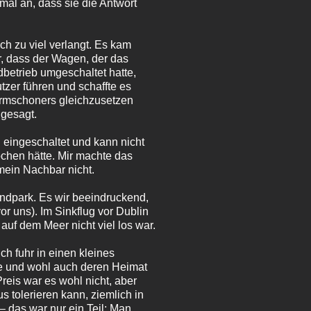
mal an, dass sie die Antwort
h zu viel verlangt. Es kam
, dass der Wagen, der das
betrieb umgeschaltet hatte,
zer führen und schaffte es
hirmschoners gleichzusetzen
gesagt.
 eingeschaltet und kann nicht
chen hätte. Mir machte das
 mein Nachbar nicht.
ndpark. Es wir beeindruckend,
r uns). Im Sinkflug vor Dublin
uf dem Meer nicht viel los war.
h fuhr in einen kleines
te und wohl auch deren Heimat
reis war es wohl nicht, aber
s tolerieren kann, ziemlich in
– das war nur ein Teil: Man