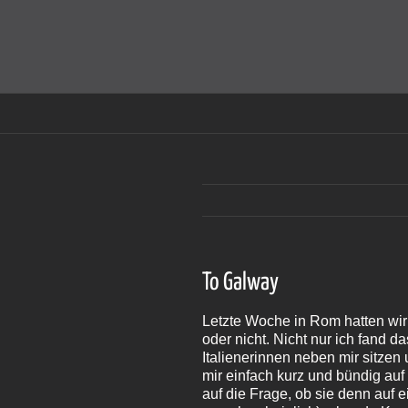
Zum
Inhalt
Cookies helfen auf auf dieser Seite bei der Bereitstellun
springen
To Galway
Letzte Woche in Rom hatten wir 
oder nicht. Nicht nur ich fand 
Italienerinnen neben mir sitzen 
mir einfach kurz und bündig auf 
auf die Frage, ob sie denn auf