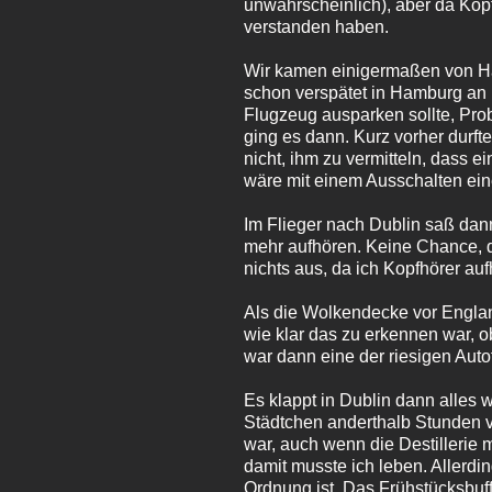
unwahrscheinlich), aber da Kopf
verstanden haben.
Wir kamen einigermaßen von Ham
schon verspätet in Hamburg an 
Flugzeug ausparken sollte, Pro
ging es dann. Kurz vorher durf
nicht, ihm zu vermitteln, dass
wäre mit einem Ausschalten ei
Im Flieger nach Dublin saß dan
mehr aufhören. Keine Chance, d
nichts aus, da ich Kopfhörer au
Als die Wolkendecke vor Englan
wie klar das zu erkennen war, o
war dann eine der riesigen Auto
Es klappt in Dublin dann alles
Städtchen anderthalb Stunden v
war, auch wenn die Destillerie 
damit musste ich leben. Allerdin
Ordnung ist. Das Frühstücksbuff