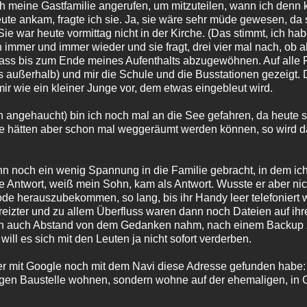
ch meine Gastfamilie angerufen, um mitzuteilen, wann ich de
ute ankam, fragte ich sie. Ja, sie wäre sehr müde gewesen, da s
 war heute vormittag nicht in der Kirche. (Das stimmt, ich habe 
h immer und immer wieder und sie fragt, drei vier mal nach, ob al
, dass bis zum Ende meines Aufenthalts abzugewöhnen. Auf alle 
as außerhalb) und mir die Schule und die Busstationen gezeigt. 
ir wie ein kleiner Junge vor, dem etwas eingebleut wird.
h angehaucht) bin ich noch mal an die See gefahren, da heute 
ne hätten aber schon mal weggeräumt werden können, so wird d
nn noch ein wenig Spannung in die Familie gebracht, in dem ich
e Antwort, weiß mein Sohn, kam als Antwort. Wusste er aber nic
ode herauszubekommen, so lang, bis ihr Handy leer telefoniert 
izter und zu allem Überfluss waren dann noch Dateien auf ihr
ann auch Abstand von dem Gedanken nahm, nach einem Backup zu
will es sich mit den Leuten ja nicht sofort verderben.
r mit Google noch mit dem Navi diese Adresse gefunden habe: D
sigen Baustelle wohnen, sondern wohne auf der ehemaligen, in