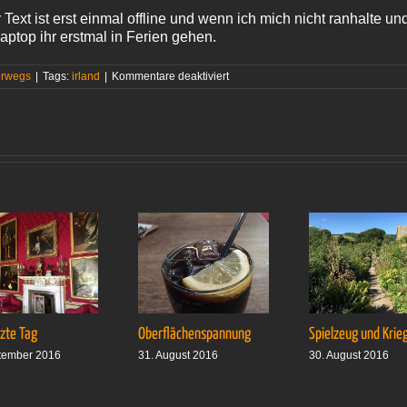
r Text ist erst einmal offline und wenn ich mich nicht ranhalte un
aptop ihr erstmal in Ferien gehen.
für
erwegs
|
Tags:
irland
|
Kommentare deaktiviert
To
Galway
tzte Tag
Oberflächenspannung
Spielzeug und Krie
tember 2016
31. August 2016
30. August 2016