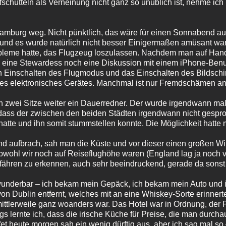
schütteln als Verneinung nicht ganz so unüblich ist, nehme ich 
burg weg. Nicht pünktlich, das wäre für einen Sonnabend auc
und es wurde natürlich nicht besser Einigermaßen amüsant war
bleme hatte, das Flugzeug loszulassen. Nachdem man auf Hand
te eine Stewardess noch eine Diskussion mit einem iPhone-Benut
 ein Einschalten des Flugmodus und das Einschalten des Bildsc
nes elektronisches Gerätes. Manchmal ist nur Fremdschämen an
n zwei Sitze weiter ein Dauerredner. Der wurde irgendwann mal
ass der zwischen den beiden Städten irgendwann nicht gespro
fhatte und ihn somit stummstellen konnte. Die Möglichkeit hatte
d aufbrach, sah man die Küste und vor dieser einen großen Wi
bwohl wir noch auf Reiseflughöhe waren (England lag ja noch vo
fähren zu erkennen, auch sehr beeindruckend, gerade da sonst a
 wunderbar – ich bekam mein Gepäck, ich bekam mein Auto und ic
on Dublin entfernt, welches mit an eine Whiskey-Sorte erinner
mittlerweile ganz woanders war. Das Hotel war in Ordnung, der P
gs lernte ich, dass die irische Küche für Preise, die man durchau
et heute morgen sah ein wenig dürftig aus, aber ich sag mal so 