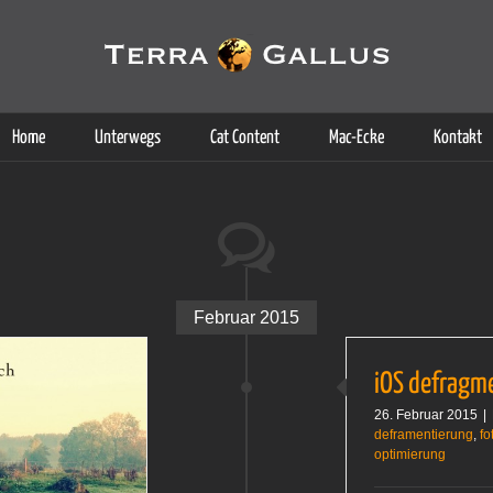
g der Dienste. Durch die Nutzung dieser Webseite erklären Sie sich d
Weitere Informationen
Home
Unterwegs
Cat Content
Mac-Ecke
Kontakt
Februar 2015
iOS defragm
26. Februar 2015
|
deframentierung
,
fo
optimierung