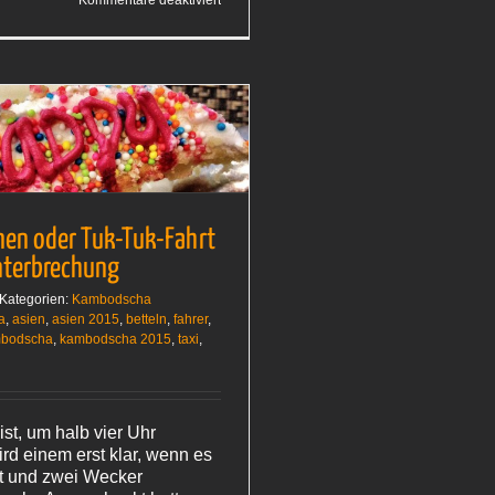
Kommentare deaktiviert
Kinder
halt
nen oder Tuk-Tuk-Fahrt
terbrechung
Kategorien:
Kambodscha
a
,
asien
,
asien 2015
,
betteln
,
fahrer
,
bodscha
,
kambodscha 2015
,
taxi
,
st, um halb vier Uhr
rd einem erst klar, wenn es
st und zwei Wecker