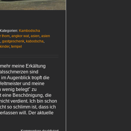
Kategorien:
Kambodscha
r thom
,
angkor wat
,
asien
,
asien
e
,
gastgeschenk
,
kabodscha
,
kinder
,
tempel
 mehr meine Erkältung
alsschmerzen sind
im Augenblick tropft die
eltmeister und meine
n wenig belegt" zu
st eine Beschönigung, die
icht verdient. Ich bin schon
icht so schlimm ist, dass ich
verlassen will. Der aktuelle
für