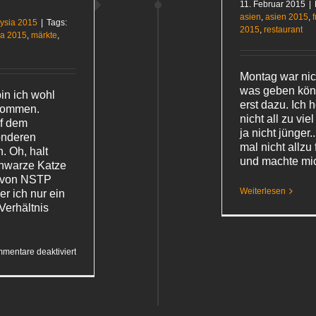
11. Februar 2015
|
asien
,
asien 2015
,
ysia 2015
|
Tags:
2015
,
restaurant
ia 2015
,
märkte
,
Montag war nic
was geben kön
in ich wohl
erst dazu. Ich 
ekommen.
nicht all zu vi
uf dem
ja nicht jünger.
onderen
mal nicht allzu
 Oh, halt
und machte mi
chwarze Katze
n von NSTP
Weiterlesen
er ich nur ein
Verhältnis
für
mentare deaktiviert
Essen
unter
Zeitdruck