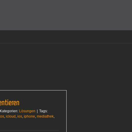
amit einverstanden, dass Cookies gesetzt werden.
Super!
entieren
Kategorien:
Lösungen
|
Tags:
tos
,
icloud
,
ios
,
iphone
,
mediathek
,