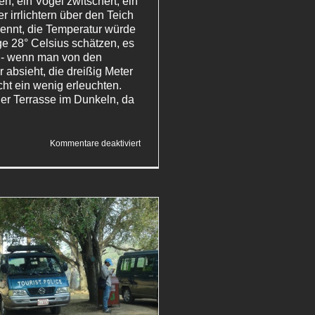
pen, ein Vogel zwitschert, ein
r irrlichtern über den Teich
nennt, die Temperatur würde
ge 28° Celsius schätzen, es
l - wenn man von den
r absieht, die dreißig Meter
cht ein wenig erleuchten.
der Terrasse im Dunkeln, da
für
Kommentare deaktiviert
Stufen
zum
Paradies