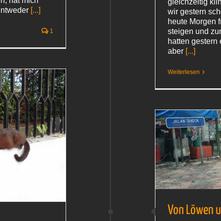
n, hat mich
gleichzeitig kl
 Entweder
[...]
wir gestern sc
heute Morgen fr
steigen und zu
1
hatten gestern 
aber
[...]
Weiterlesen
Von Löwen und Blondinen
Malaysia 2015
Von Löwen u