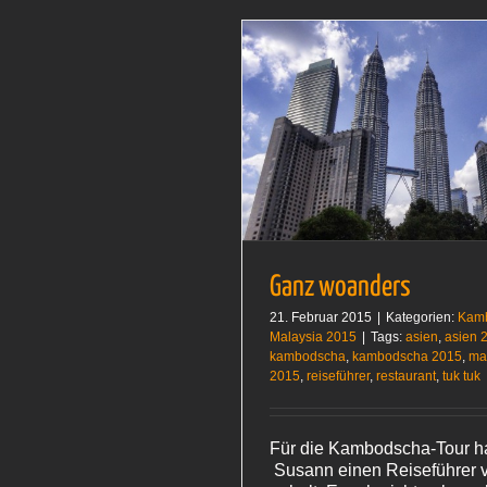
Ganz woanders
cha 2015
Malaysia 2015
Ganz woanders
21. Februar 2015
|
Kategorien:
Kam
Malaysia 2015
|
Tags:
asien
,
asien 
kambodscha
,
kambodscha 2015
,
ma
2015
,
reiseführer
,
restaurant
,
tuk tuk
Für die Kambodscha-Tour ha
Susann einen Reiseführer 