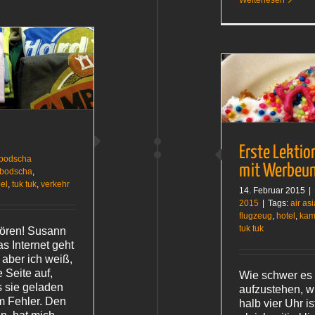
Weiterlesen
tödlich
Erste Lektionen oder Tuk-Tuk-Fahrt mit
Werbeunterbrechung
Kambodscha 2015
Erste Lektio
bodscha
mit Werbeun
bodscha
,
el
,
tuk tuk
,
verkehr
14. Februar 2015
|
2015
|
Tags:
air asi
flugzeug
,
hotel
,
kam
tuk tuk
Gören! Susann
as Internet geht
 aber ich weiß,
 Seite auf,
Wie schwer es i
s sie geladen
aufzustehen, wi
m Fehler. Den
halb vier Uhr i