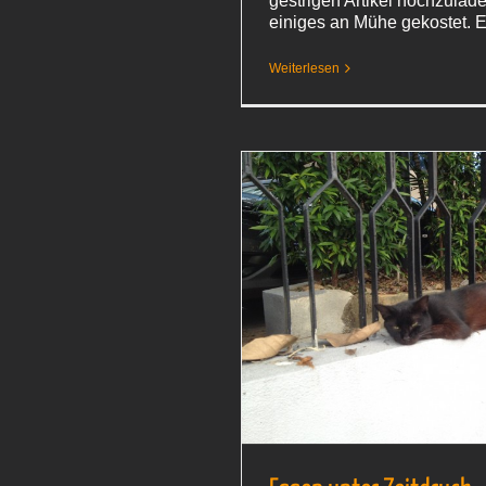
gestrigen Artikel hochzulade
einiges an Mühe gekostet.
Weiterlesen
sen unter Zeitdruck
Malaysia 2015