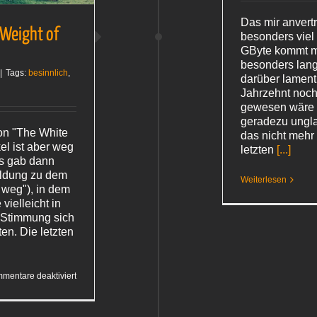
Das mir anvert
 Weight of
besonders viel 
GByte kommt m
besonders lang 
|
Tags:
besinnlich
,
darüber lament
Jahrzehnt noch
gewesen wäre 
geradezu ungla
on "The White
das nicht mehr
kel ist aber weg
letzten
[...]
Es gab dann
ldung zu dem
Weiterlesen
weg"), in dem
vielleicht in
 Stimmung sich
ten. Die letzten
für
mentare deaktiviert
The
White
Birch