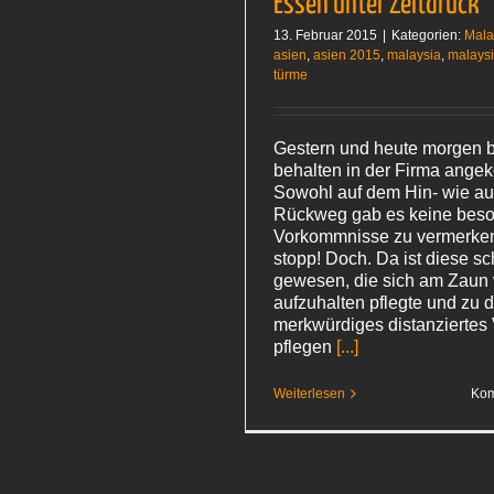
Essen unter Zeitdruck
13. Februar 2015
|
Kategorien:
Mala
asien
,
asien 2015
,
malaysia
,
malays
türme
Gestern und heute morgen b
behalten in der Firma ang
Sowohl auf dem Hin- wie a
Rückweg gab es keine bes
Vorkommnisse zu vermerken.
stopp! Doch. Da ist diese s
gewesen, die sich am Zau
aufzuhalten pflegte und zu d
merkwürdiges distanziertes 
pflegen
[...]
Weiterlesen
Kom