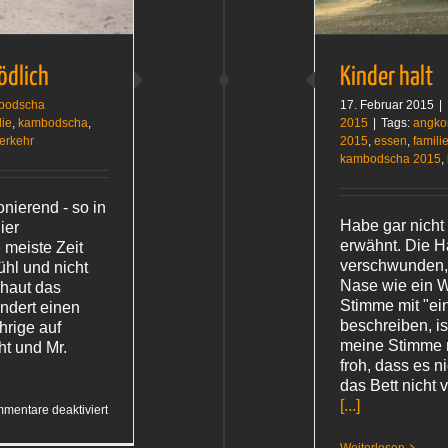
ödlich
Kinder halt
bodscha
17. Februar 2015
|
lie
,
kambodscha
,
2015
|
Tags:
angko
erkehr
2015
,
essen
,
famili
kambodscha 2015
,
onierend - so in
Habe gar nicht
ier
erwähnt. Die H
 meiste Zeit
verschwunden, 
ühl und nicht
Nase wie ein W
 haut das
Stimme mit "ei
ndert einen
beschreiben, i
hrige auf
meine Stimme n
ht und Mr.
froh, dass es n
das Bett nicht 
[...]
für
mentare deaktiviert
Chaotisch,
freundlich,