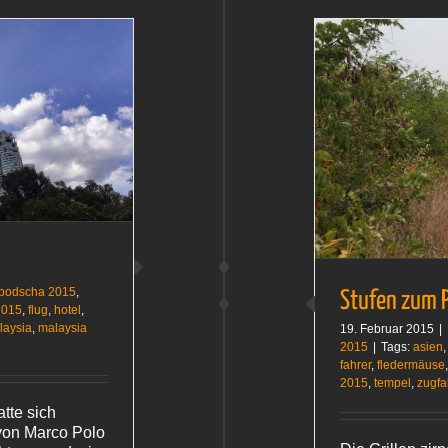
–
»The
Weight
of
Spring«
Stufen zum Paradies
Kambodscha 2015
bodscha 2015
,
Stufen zum 
2015
,
flug
,
hotel
,
laysia
,
malaysia
19. Februar 2015
|
2015
|
Tags:
asien
fahrer
,
fledermäuse
2015
,
tempel
,
zugfa
tte sich
von Marco Polo