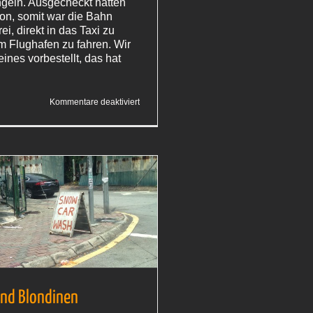
ingeln. Ausgecheckt hatten
hon, somit war die Bahn
ei, direkt in das Taxi zu
m Flughafen zu fahren. Wir
eines vorbestellt, das hat
für
Kommentare deaktiviert
Erste
Lektionen
oder
Tuk-
Tuk-
Fahrt
mit
Werbeunterbrechung
nd Blondinen