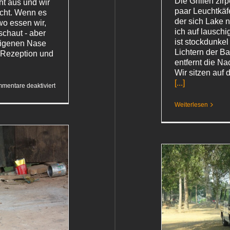
Die Grillen zir
ht aus und wir
paar Leuchtkäfe
ucht. Wenn es
der sich Lake 
wo essen wir,
ich auf lauschi
chaut - aber
ist stockdunke
 eigenen Nase
Lichtern der Ba
r Rezeption und
entfernt die Na
Wir sitzen auf 
[...]
für
mentare deaktiviert
Ganz
woanders
Weiterlesen
Kinder halt
Kambodscha 2015