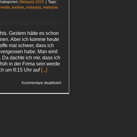
Kategorien:
Malaysia 2015
|
Tags:
fremde
,
kantine
,
malaysia
,
malaysia
hts. Gestern hätte es schon
nen. Aber ich komme heute
hoffe mal schwer, dass ich
el vergessen habe. Man wird
.. Da dachte ich mir, dass ich
 früh in der Firma sein werde
ch um 8:15 Uhr auf
[...]
für
Kommentare deaktiviert
Von
Löwen
und
Blondinen