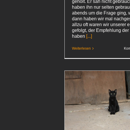
geholt. Er sah nicht gebrauc
haben ihn nur selten gebra
abends um die Frage ging, 
dann haben wir mal nachges
allzu oft waren wir unserer
gefolgt, der Empfehlung de
haben
[...]
Weiterlesen
Kom
sch, freundlich, tödlich
ambodscha 2015