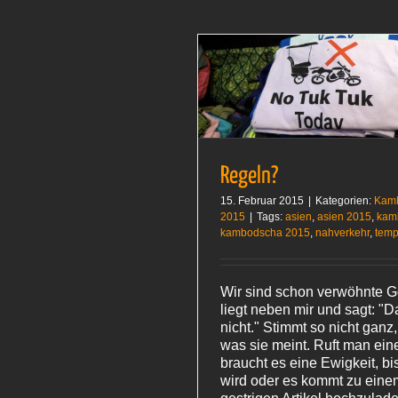
Regeln?
ambodscha 2015
Regeln?
15. Februar 2015
|
Kategorien:
Kam
2015
|
Tags:
asien
,
asien 2015
,
kam
kambodscha 2015
,
nahverkehr
,
temp
Wir sind schon verwöhnte 
liegt neben mir und sagt: "D
nicht." Stimmt so nicht ganz,
was sie meint. Ruft man eine
braucht es eine Ewigkeit, bi
wird oder es kommt zu eine