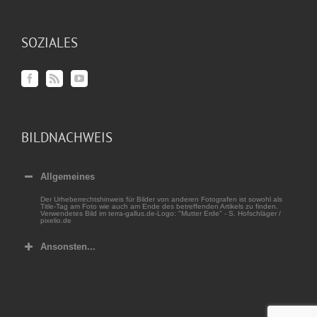
SOZIALES
BILDNACHWEIS
Allgemeines
Der Urheberrechtshinweis für Bilder von anderen Fotografen ist sowohl als
Title-Tag am Foto wie auch am Ende des betreffenden Artikels zu finden.
Verwendetes Bild im terra-gallus.de-Logo: "Mutter Erde" - S. Hofschläger /
pixelio.de
Ansonsten...