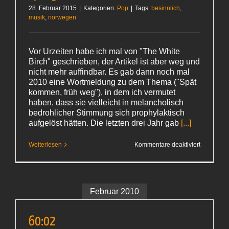
28. Februar 2015
|
Kategorien:
Pop
|
Tags:
besinnlich
,
musik
,
norwegen
Vor Urzeiten habe ich mal von "The White
Birch" geschrieben, der Artikel ist aber weg und
nicht mehr auffindbar. Es gab dann noch mal
2010 eine Wortmeldung zu dem Thema ("Spät
kommen, früh weg"), in dem ich vermutet
haben, dass sie vielleicht in melancholisch
bedrohlicher Stimmung sich prophylaktisch
aufgelöst hätten. Die letzten drei Jahr gab
[...]
für
Weiterlesen
Kommentare deaktiviert
The
White
Birch
–
»The
Weight
Februar 2010
of
Spring«
60:02