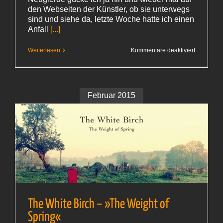
den Webseiten der Künstler, ob sie unterwegs
sind und siehe da, letzte Woche hatte ich einen
Anfall
[...]
für
Weiterlesen
Kommentare deaktiviert
Das
Glück,
Einaudi-
Karten
bekomme
zu haben
Februar 2015
The White Birch – »The Weight of
Spring«