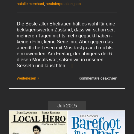
natalie merchant
,
neuinterpreation
,
pop
Die Beste aller Ehefrauen hält es wohl für eine
beklagenswerten Zustand, dass wir schon seit
mehreren Tagen nichts mehr geguckt haben -
keinen Film, keine Serie, nix. Aber gegen das
abendliche Lesen mit Musik ist ja auch nichts
einzuwenden. Am Freitag, der übrigens der 6.
diesen Monats war, saßen wir in unseren
Sesseln und lauschten
[...]
für
Weiterlesen
Kommentare deaktiviert
Natalie
Merchant
poliert
auf
Juli 2015