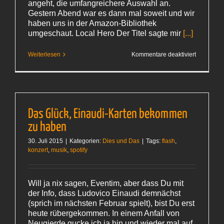
angeht, die umfangreichere Auswahl an.
Gestern Abend war es dann mal soweit und wir
haben uns in der Amazon-Bibliothek
umgeschaut. Local Hero Der Titel sagte mir
[...]
für
Weiterlesen
Kommentare deaktiviert
Alte
Schinken
Das Glück, Einaudi-Karten bekommen
zu haben
30. Juli 2015
|
Kategorien:
Dies und Das
|
Tags:
flash
,
konzert
,
musik
,
spotify
Will ja nix sagen, Eventim, aber dass Du mit
der Info, dass Ludovico Einaudi demnächst
(sprich im nächsten Februar spielt), bist Du erst
heute rübergekommen. In einem Anfall von
Neugierde gucke ich ja hin und wieder mal auf