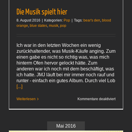
Die Musik spielt hier
8. August 2016
|
Kategorien:
Pop
|
Tags:
bear's den
,
blood
orange
,
blue states
,
musik
,
pop
Ich war in den letzten Wochen ein wenig
zurückhaltender, was Musik-Käufe anging. Zum
einen gabe es nicht so richtig was, was mich
hinterm Ofen hervor gelockt hätte. Zum
anderen war ich noch mit dem beschäftigt, was
ich hatte. JMJ läuft bei mir immer noch rauf und
runter - einfach ein gutes Album. Durch viel Lob
[...]
für
Weiterlesen
Kommentare deaktiviert
Die
Musik
spielt
hier
Mai 2016