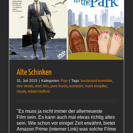
Alte Schinken
31. Juli 2015
|
Kategorien:
Pop
|
Tags:
boulevard-komödie
,
dire straits
,
dorf
,
film
,
jane fonda
,
komödie
,
mark knopfler
,
musik
,
robert redford
"Es muss ja nicht immer der allerneueste
Film sein. Es kann auch mal etwas richtig altes
sein. Wie schon vor einiger Zeit erwähnt, bietet
Amazon Prime (interner Link) was solche Filme