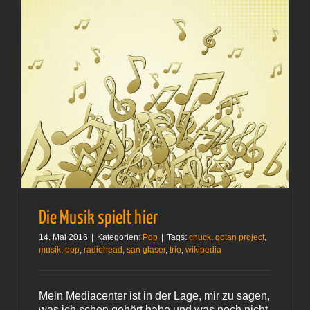
Die Musik spielt hier
14. Mai 2016
|
Kategorien:
Pop
|
Tags:
chuck
,
gotan project
,
musik
,
pop
,
radiohead
,
san glaser
,
trio
,
wikipedia
Mein Mediacenter ist in der Lage, mir zu sagen,
was ich schon gehört habe und was noch nicht.