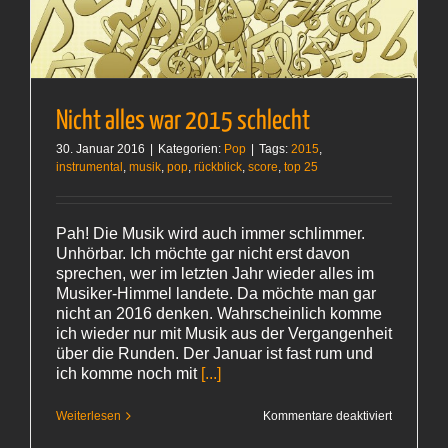
Nicht alles war 2015 schlecht
30. Januar 2016
|
Kategorien:
Pop
|
Tags:
2015
,
instrumental
,
musik
,
pop
,
rückblick
,
score
,
top 25
Pah! Die Musik wird auch immer schlimmer.
Unhörbar. Ich möchte gar nicht erst davon
sprechen, wer im letzten Jahr wieder alles im
Musiker-Himmel landete. Da möchte man gar
nicht an 2016 denken. Wahrscheinlich komme
ich wieder nur mit Musik aus der Vergangenheit
über die Runden. Der Januar ist fast rum und
ich komme noch mit
[...]
für
Weiterlesen
Kommentare deaktiviert
Nicht
alles