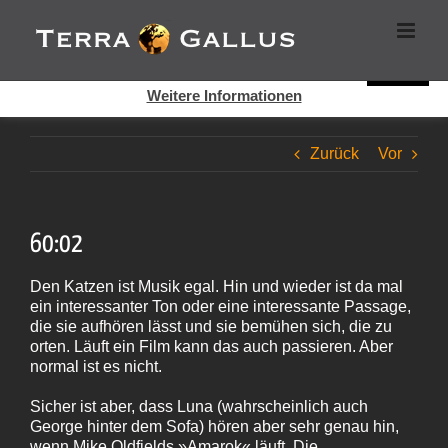
Zum
Cookies helfen auf auf dieser Seite bei der Bereitstellung der
Inhalt
Dienste. Durch die Nutzung dieser Webseite erklären Sie sich
springen
damit einverstanden, dass Cookies gesetzt werden.
Super!
Weitere Informationen
Zurück
Vor
60:02
Den Katzen ist Musik egal. Hin und wieder ist da mal
ein interessanter Ton oder eine interessante Passage,
die sie aufhören lässt und sie bemühen sich, die zu
orten. Läuft ein Film kann das auch passieren. Aber
normal ist es nicht.
Sicher ist aber, dass Luna (wahrscheinlich auch
George hinter dem Sofa) hören aber sehr genau hin,
wenn Mike Oldfields »Amarok« läuft. Die