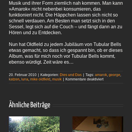
Musik und ihrer Form ziemlich nah kommen. Man kann
»Amarok« nicht nebenbei konsumieren, das
funktioniert nicht. Die Häppchen lassen sich nicht so
schnell verdauen. Am Besten man setzt sich in den
Sessel, legt sich auf die Couch – und fängt dann an zu
Hören und zu Entdecken.
Nun hat Oldfield zu jedem Jubiläum von Tubular Bells
etwas gemacht, so dass ich gespannt bin, ob er dieses
Album, was für mich noch vor Tubular Bells kommt,
ebenso würdigt. Zeit wäre es…
20. Februar 2010
|
Kategorien:
Dies und Das
|
Tags:
amarok
,
george
,
für
katzen
,
luna
,
mike oldfield
,
musik
|
Kommentare deaktiviert
60:02
Ähnliche Beiträge