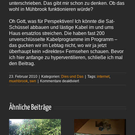
unterschrieben. Das gibt mir schon zu denken. Ob das
wohl in Mühbrook funktionieren würde?
Oh Gott, was für Perspektiven! Ich könnte die Sat-
Schüssel abbauen und lästige Kabel im und ums
Haus ersatzlos streichen. Die haben fast 200
unverschlüsselte Kabelprogramme im Programm –
das gucken wir im Lebtag nicht, wo wir ja jetzt
überhaupt kein »direktes« Fernsehen schauen. Bevor
ich hier anfange zu hyperventilieren, schließe ich mal
den Beitrag.
23. Februar 2010
|
Kategorien:
Dies und Das
|
Tags:
internet
,
für
muehbrook
,
swn
|
Kommentare deaktiviert
Schneller
als
schnell
Ähnliche Beiträge