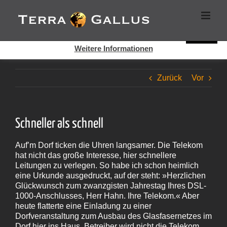
Zum
Cookies helfen auf auf dieser Seite bei der Bereitstellung der
Inhalt
Dienste. Durch die Nutzung dieser Webseite erklären Sie sich
springen
damit einverstanden, dass Cookies gesetzt werden.
Super!
Weitere Informationen
Zurück
Vor
Schneller als schnell
Auf’m Dorf ticken die Uhren langsamer. Die Telekom
hat nicht das große Interesse, hier schnellere
Leitungen zu verlegen. So habe ich schon heimlich
eine Urkunde ausgedruckt, auf der steht: »Herzlichen
Glückwunsch zum zwanzgisten Jahrestag Ihres DSL-
1000-Anschlusses, Herr Hahn. Ihre Telekom.« Aber
heute flatterte eine Einladung zu einer
Dorfveranstaltung zum Ausbau des Glasfasernetzes im
Dorf hier ins Haus. Betreiber wird nicht die Telekom