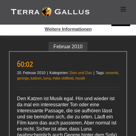
Zum
Cookies helfen auf auf dieser Seite bei der Bereitstellung der
Inhalt
Dienste. Durch die Nutzung dieser Webseite erklären Sie sich
springen
damit einverstanden, dass Cookies gesetzt werden.
Super!
Weitere Informationen
Februar 2010
60:02
20. Februar 2010
|
Kategorien:
Dies und Das
|
Tags:
amarok
,
george
,
katzen
,
luna
,
mike oldfield
,
musik
Den Katzen ist Musik egal. Hin und wieder ist
da mal ein interessanter Ton oder eine
interessante Passage, die sie aufhören lässt
und sie bemühen sich, die zu orten. Läuft ein
Film kann das auch passieren. Aber normal ist
es nicht. Sicher ist aber, dass Luna
(wahrscheinlich auch George hinter dem Sofa)