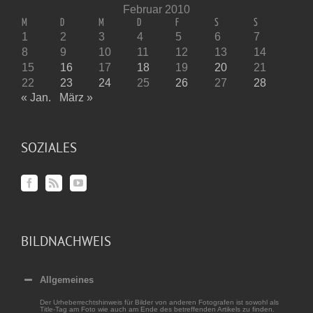
Februar 2010
M
D
M
D
F
S
S
1
2
3
4
5
6
7
8
9
10
11
12
13
14
15
16
17
18
19
20
21
22
23
24
25
26
27
28
« Jan.
März »
SOZIALES
BILDNACHWEIS
Allgemeines
Der Urheberrechtshinweis für Bilder von anderen Fotografen ist sowohl als
Title-Tag am Foto wie auch am Ende des betreffenden Artikels zu finden.