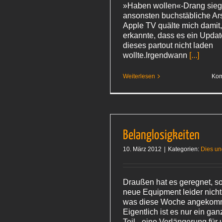
»Haben wollen«-Drang sieg
ansonsten buchstäbliche Ar
Apple TV quälte mich damit,
erkannte, dass es ein Updat
dieses partout nicht laden
wollte.Irgendwann
[...]
Weiterlesen
Kom
Belanglosigkeiten
10. März 2012
|
Kategorien:
Dies u
Draußen hat es geregnet, so
neue Equipment leider nicht
was diese Woche angekomm
Eigentlich ist es nur ein gan
Teil - eine Verlängerung für 