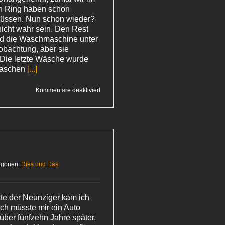
en Ring haben schon
üssen. Nun schon wieder?
nicht wahr sein. Den Rest
nd die Waschmaschine unter
bachtung, aber sie
 Die letzte Wäsche wurde
aschen
[...]
für
Kommentare deaktiviert
Anders
nass
gorien:
Dies und Das
te der Neunziger kam ich
ich müsste mir ein Auto
 über fünfzehn Jahre später,