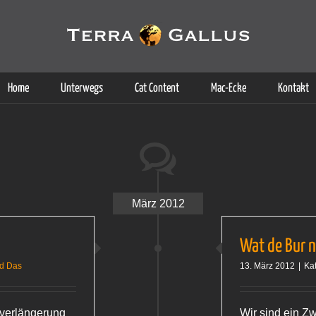
g der Dienste. Durch die Nutzung dieser Webseite erklären Sie sich d
Weitere Informationen
Home
Unterwegs
Cat Content
Mac-Ecke
Kontakt
März 2012
Wat de Bur n
nd Das
13. März 2012
|
Ka
tverlängerung
Wir sind ein Z