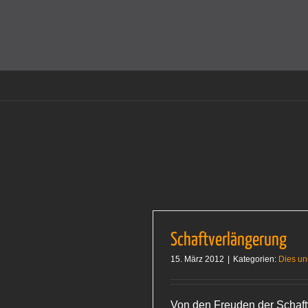
Zum
Inhalt
Cookies helfen auf auf dieser Seite bei der Bereitstellun
springen
Schaftverlängerung
15. März 2012
|
Kategorien:
Dies u
Von den Freuden der Schaf