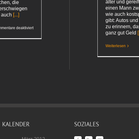
älter und gereift
chen, die
einen Mann zwe
erschwiegen
wie auch kosts
e auch
[...]
gibt: Autos un
zu erinnern, d
für
mentare deaktiviert
Grünbelag
ganz gut Geld
[
Weiterlesen
KALENDER
SOZIALES