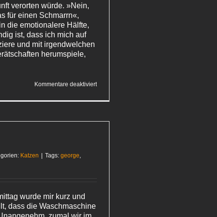
nft verorten würde. »Nein,
as für einen Schmarrn«,
n die emotionalere Hälfte,
ndig ist, dass ich mich auf
ziere und mit irgendwelchen
rätschaften herumspiele,
für
Kommentare deaktiviert
Beinstrecker
gorien:
Katzen
|
Tags:
george
,
ttag wurde mir kurz und
ilt, dass die Waschmaschine
 Unangenehm, zumal wir im