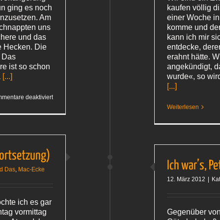
un ging es noch
kaufen völlig d
inzusetzen. Am
einer Woche in
schnappten uns
komme und den
chere und das
kann ich mir si
e Hecken. Die
entdecke, deren
. Das
erahnt hätte. W
e ist so schon
angekündigt, d
a
[...]
wurde«, so wir
[...]
für
mentare deaktiviert
Schaftverlängerung
Weiterlesen
ortsetzung)
Ich war’s, Pe
nd Das
,
Mac-Ecke
12. März 2012
|
Ka
chte ich es gar
tag vormittag
Gegenüber von 