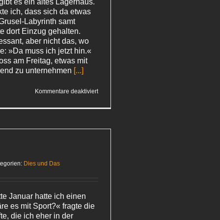
ibt es ein altes Lagerhaus.
te ich, dass sich da etwas
 Grusel-Labyrinth samt
e dort Einzug gehalten.
essant, aber nicht das, wo
: »Da muss ich jetzt hin.«
ss am Freitag, etwas mit
bend zu unternehmen
[...]
für
Kommentare deaktiviert
Ich
war’s,
Peter
egorien:
Dies und Das
te Januar hatte ich einen
re es mit Sport?« fragte die
te, die ich eher in der