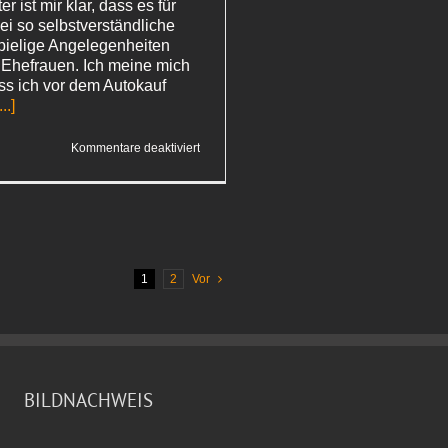
er ist mir klar, dass es für
i so selbstverständliche
pielige Angelegenheiten
d Ehefrauen. Ich meine mich
ass ich vor dem Autokauf
...]
für
Kommentare deaktiviert
Flott
dabei
1
2
Vor
BILDNACHWEIS