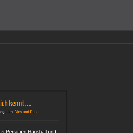
amit einverstanden, dass Cookies gesetzt werden.
Super!
ich kennt, …
tegorien:
Dies und Das
wei-Personen-Haushalt und