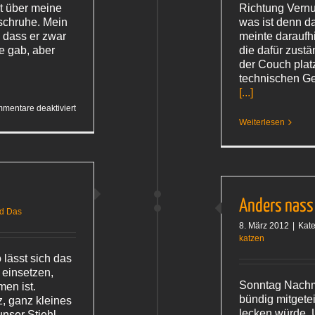
t über meine
Richtung Vernu
schruhe. Mein
was ist denn d
 dass er zwar
meinte daraufhi
e gab, aber
die dafür zustä
der Couch plat
technischen Ge
[...]
für
mentare deaktiviert
Merkwürdige
Weiterlesen
Lösung
Anders nass
nd Das
8. März 2012
|
Kate
katzen
 lässt sich das
 einsetzen,
Sonntag Nachmi
en ist.
bündig mitgete
z, ganz kleines
lecken würde.
unser Stiehl-