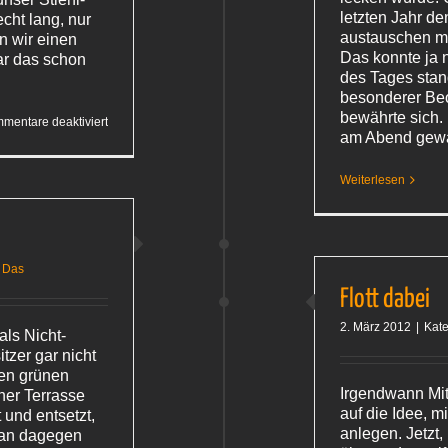
letzten Jahr d
cht lang, nur
austauschen m
n wir einen
Das konnte ja 
ar das schon
des Tages sta
besonderer Beo
bewährte sich.
für
mentare deaktiviert
Belanglosigkeiten
am Abend gew
Weiterlesen
 Das
Flott dabei
2. März 2012
|
Kate
ls Nicht-
tzer gar nicht
sen grünen
Irgendwann Mit
ner Terrasse
auf die Idee, m
t und entsetzt,
anlegen. Jetzt,
 man dagegen