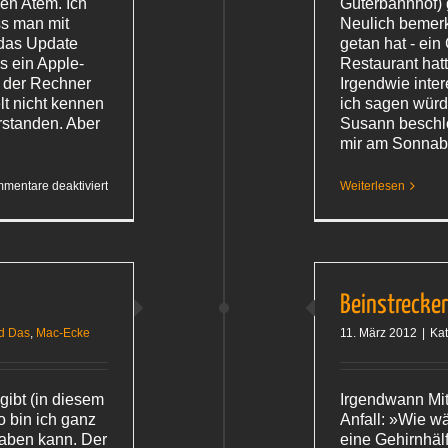
den Atem. Ich
Güterbahnhof) g
s man mit
Neulich bemerk
das Update
getan hat - ein
s ein Apple-
Restaurant hatt
 der Rechner
Irgendwie inter
elt nicht kennen
ich sagen würde
rstanden. Aber
Susann beschlo
mir am Sonna
für
mentare deaktiviert
Weiterlesen
Merkwürdige
Lösung
(Fortsetzung)
Beinstrecker
d Das
,
Mac-Ecke
11. März 2012
|
Kat
gibt (in diesem
Irgendwann Mit
o bin ich ganz
Anfall: »Wie wä
haben kann. Der
eine Gehirnhälf