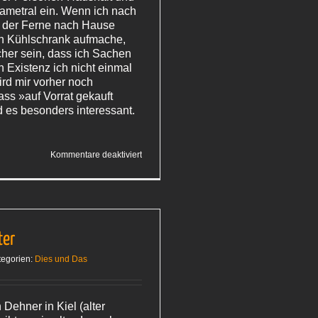
iametral ein. Wenn ich nach
 der Ferne nach Hause
 Kühlschrank aufmache,
cher sein, dass ich Sachen
 Existenz ich nicht einmal
ird mir vorher noch
ass »auf Vorrat gekauft
d es besonders interessant.
für
Kommentare deaktiviert
Wat
de
Bur
nich kennt, …
ter
tegorien:
Dies und Das
Dehner in Kiel (alter