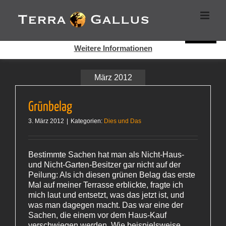
Zum
Cookies helfen auf auf dieser Seite bei der Bereitstellung der
Inhalt
Dienste. Durch die Nutzung dieser Webseite erklären Sie sich
springen
damit einverstanden, dass Cookies gesetzt werden.
Super!
Weitere Informationen
März 2012
Grünbelag
3. März 2012
|
Kategorien:
Dies und Das
Bestimmte Sachen hat man als Nicht-Haus-
und Nicht-Garten-Besitzer gar nicht auf der
Peilung: Als ich diesen grünen Belag das erste
Mal auf meiner Terrasse erblickte, fragte ich
mich laut und entsetzt, was das jetzt ist, und
was man dagegen macht. Das war eine der
Sachen, die einem vor dem Haus-Kauf
verschwiegen werden. Wie beispielsweise