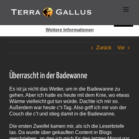
Zum
Cookies helfen auf auf dieser Seite bei der Bereitstellung der
Inhalt
Dienste. Durch die Nutzung dieser Webseite erklären Sie sich
springen
damit einverstanden, dass Cookies gesetzt werden.
Super!
Weitere Informationen
Zurück
Vor
Überrascht in der Badewanne
Es ist ja nicht das Wetter, um in die Badewanne zu
gehen. Aber ich hatte es heute mit dem Knie, wo etwas
Wärme vielleicht gut tun würde. Dachte ich mir so.
Außerdem war heute c’t-Tag. Also griff ich mir von der
Couch die c’t und stieg damit in die Badewanne.
Die ersten Zweifel kamen mir, als ich die Leserbriefe
las. Da wurde über gekauften Content in Blogs
geschrieben, an den ich mich für den letzten Monat gar