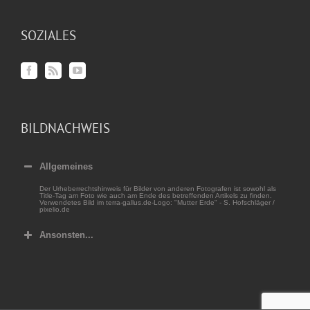
SOZIALES
BILDNACHWEIS
Allgemeines
Der Urheberrechtshinweis für Bilder von anderen Fotografen ist sowohl als
Title-Tag am Foto wie auch am Ende des betreffenden Artikels zu finden.
Verwendetes Bild im terra-gallus.de-Logo: "Mutter Erde" - S. Hofschläger /
pixelio.de
Ansonsten...