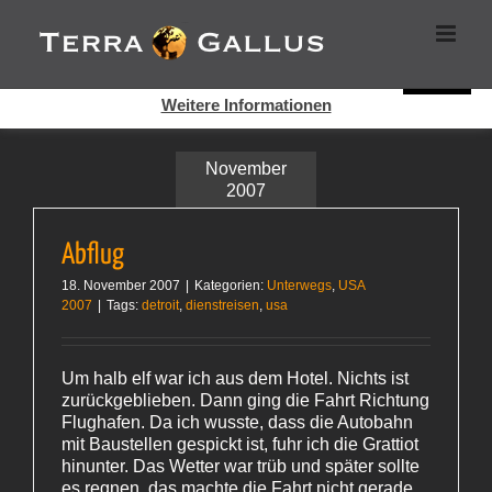
Zum
Cookies helfen auf auf dieser Seite bei der Bereitstellung der
Inhalt
Dienste. Durch die Nutzung dieser Webseite erklären Sie sich
springen
damit einverstanden, dass Cookies gesetzt werden.
Super!
Weitere Informationen
November
2007
Abflug
18. November 2007
|
Kategorien:
Unterwegs
,
USA
2007
|
Tags:
detroit
,
dienstreisen
,
usa
Um halb elf war ich aus dem Hotel. Nichts ist
zurückgeblieben. Dann ging die Fahrt Richtung
Flughafen. Da ich wusste, dass die Autobahn
mit Baustellen gespickt ist, fuhr ich die Grattiot
hinunter. Das Wetter war trüb und später sollte
es regnen, das machte die Fahrt nicht gerade