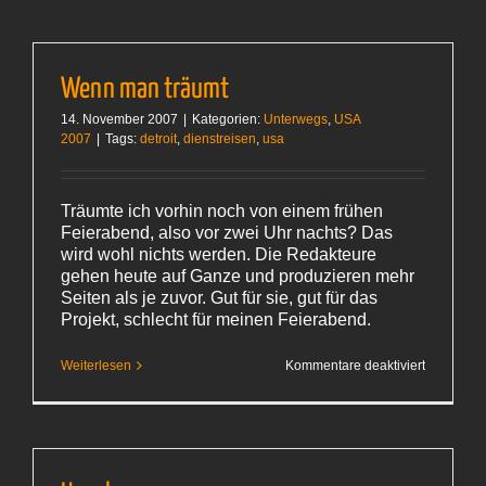
Wenn man träumt
14. November 2007
|
Kategorien:
Unterwegs
,
USA
2007
|
Tags:
detroit
,
dienstreisen
,
usa
Träumte ich vorhin noch von einem frühen
Feierabend, also vor zwei Uhr nachts? Das
wird wohl nichts werden. Die Redakteure
gehen heute auf Ganze und produzieren mehr
Seiten als je zuvor. Gut für sie, gut für das
Projekt, schlecht für meinen Feierabend.
für
Weiterlesen
Kommentare deaktiviert
Wenn
man
träumt