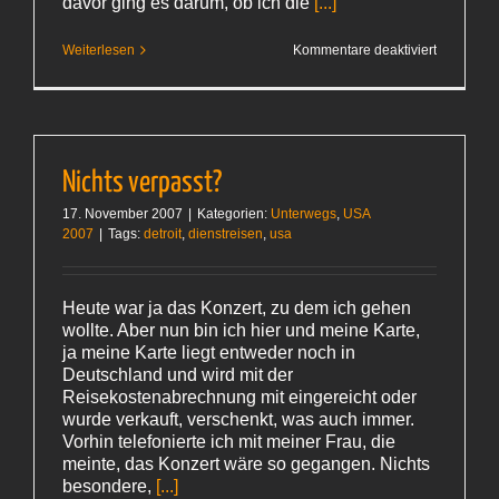
davor ging es darum, ob ich die
[...]
für
Weiterlesen
Kommentare deaktiviert
Die
8‑Dollar-
Pizza
Nichts verpasst?
17. November 2007
|
Kategorien:
Unterwegs
,
USA
2007
|
Tags:
detroit
,
dienstreisen
,
usa
Heute war ja das Konzert, zu dem ich gehen
wollte. Aber nun bin ich hier und meine Karte,
ja meine Karte liegt entweder noch in
Deutschland und wird mit der
Reisekostenabrechnung mit eingereicht oder
wurde verkauft, verschenkt, was auch immer.
Vorhin telefonierte ich mit meiner Frau, die
meinte, das Konzert wäre so gegangen. Nichts
besondere,
[...]