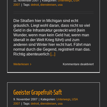
11. November 2007
|
Kategorien:
Unterwegs
,
USA
2007
|
Tags:
detroit
,
dienstreisen
,
usa
Die Straßen hier in Michigan sind echt
gräuslich. Liegt wohl daran, dass nicht so viel
Geld in die Infrastruktur gesteckt wird (kein
Wunder, wenn man kein Geld hat, wenn man
überall in der Welt Krieg führt) und zum
anderen sind Winter hier recht hart. Fährt man
normal durch die Gegend, registriert man das.
Richtig abenteuerlich
[...]
für
Weiterlesen
Kommentare deaktiviert
Abenteuer
Menüfolg
Geeister Grapefruit-Saft
9. November 2007
|
Kategorien:
Unterwegs
,
USA
2007
|
Tags:
detroit
,
dienstreisen
,
usa