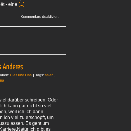
pät - eine
[...]
für
Kommentare deaktiviert
Brotzeit
mit
Chinesen
s Anderes
orien:
Dies und Das
|
Tags:
asien
,
sia
viel darüber schreiben. Oder
Ich kann gar nicht so viel
en, weil ich ich dann
 ich viel zu erschöpft, um
uszulassen. Es geht um
arriere.Natürlich gibt es