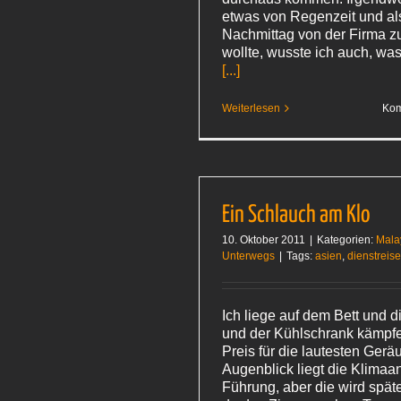
etwas von Regenzeit und als
Nachmittag von der Firma z
wollte, wusste ich auch, wa
[...]
Weiterlesen
Kom
Ein Schlauch am Klo
10. Oktober 2011
|
Kategorien:
Mala
Unterwegs
|
Tags:
asien
,
dienstreis
Ich liege auf dem Bett und 
und der Kühlschrank kämpf
Preis für die lautesten Gerä
Augenblick liegt die Klimaa
Führung, aber die wird späte