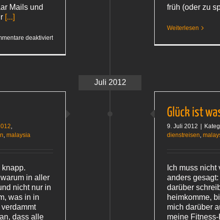
ar Mails und
früh (oder zu s
hr
[...]
Weiterlesen
für
mentare deaktiviert
Besser
spät
als nie
Juli 2012
Glück ist wa
2012
,
9. Juli 2012
|
Kateg
en
,
malaysia
dienstreisen
,
malay
h knapp.
Ich muss nicht 
 warum in aller
anders gesagt: 
und nicht nur in
darüber schreib
, was in in
heimkomme, bin
so verdammt
mich darüber a
an, dass alle
meine Fitness-K