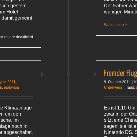
 ich gestern
Der Fahrer war
um Hotel
wenigen Minut
s damit gemeint
Weiterlesen
für
mentare deaktiviert
Nahverkehr,
Regen
und
Katzen
Fremder Flu
ysia 2011
,
9. Oktober 2011
|
K
en
,
malaysia
Unterwegs
|
Tags:
die Klimaanlage
Es ist 1:10 Uhr 
en um den
zwar in der Ort
usche. Im
sitzt eine Chin
nlage noch in
sagen, sie ist e
r abgeschaltet,
Nintendo DS. S