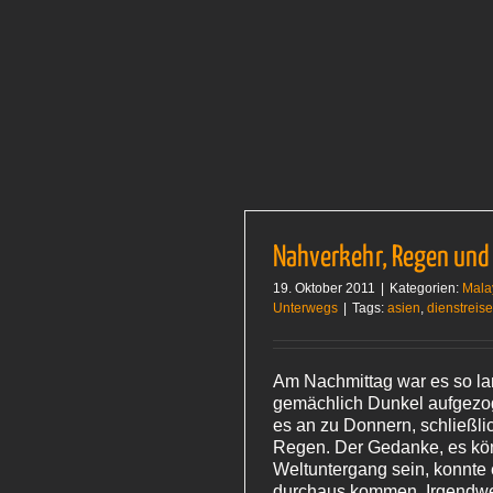
Nahverkehr, Regen und
19. Oktober 2011
|
Kategorien:
Mala
Unterwegs
|
Tags:
asien
,
dienstreis
Am Nachmittag war es so l
gemächlich Dunkel aufgezo
es an zu Donnern, schließli
Regen. Der Gedanke, es kö
Weltuntergang sein, konnte
durchaus kommen. Irgendwe