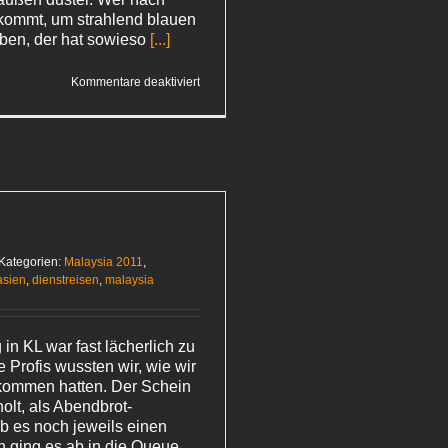
kommt, um strahlend blauen
ben, der hat sowieso
[...]
für
Kommentare deaktiviert
Mexikanisch
in
K.L.
a
Kategorien:
Malaysia 2011
,
asien
,
dienstreisen
,
malaysia
in KL war fast lächerlich zu
e Profis wussten wir, wie wir
 kommen hatten. Der Schein
olt, als Abendbrot-
b es noch jeweils einen
n ging es ab in die Queue.