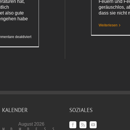
raturen hat,
Feuern und Feu
tlich
geräuschlos, ab
et also gute
dass sie nicht
fengehen habe
Weiterlesen
für
mentare deaktiviert
Ein
Schlauch
am Klo
KALENDER
SOZIALES
August 2026
M
D
M
D
F
S
S