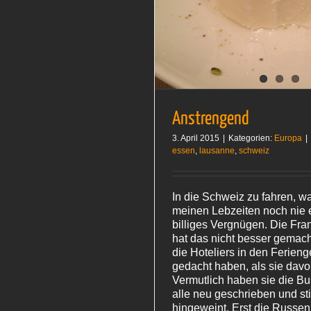
Anstrengend
Europa
Anstrengend
3. April 2015
|
Kategorien:
Europa
|
essen
,
lausanne
,
schweiz
In die Schweiz zu fahren, w
meinen Lebzeiten noch nie 
billiges Vergnügen. Die Fr
hat das nicht besser gemac
die Hoteliers in den Ferieng
gedacht haben, als sie davo
Vermutlich haben sie die B
alle neu geschrieben und stil
hingeweint. Erst die Russen