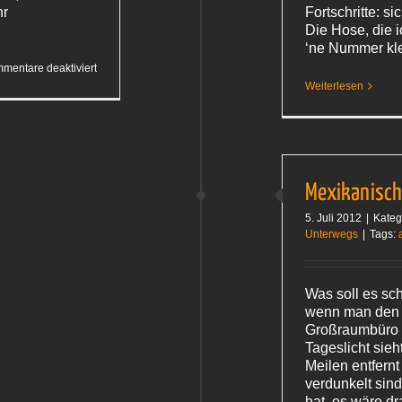
hr
Fortschritte: si
Die Hose, die 
‘ne Nummer kl
für
mentare deaktiviert
Fischsuppe
Weiterlesen
Mexikanisch 
5. Juli 2012
|
Kateg
Unterwegs
|
Tags:
Was soll es sc
wenn man den 
Großraumbüro 
Tageslicht sieh
Meilen entfern
verdunkelt sin
hat, es wäre d