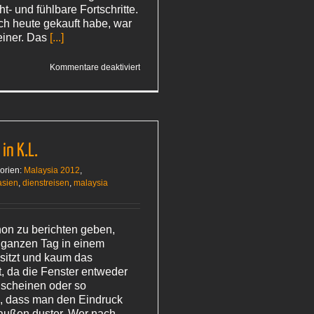
cht- und fühlbare Fortschritte.
ich heute gekauft habe, war
einer. Das
[...]
für
Kommentare deaktiviert
Glück
ist
was
Anderes
in K.L.
orien:
Malaysia 2012
,
asien
,
dienstreisen
,
malaysia
hon zu berichten geben,
ganzen Tag in einem
sitzt und kaum das
t, da die Fenster entweder
t scheinen oder so
d, dass man den Eindruck
raußen duster. Wer nach