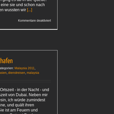
 eine sie und schon nach
en wussten wir
[...]
für
Kommentare deaktiviert
In
Little
India
ghafen
ategorien:
Malaysia 2011
,
asien
,
dienstreisen
,
malaysia
Ortszeit - in der Nacht - und
szeit von Dubai. Neben mir
esin, ich würde zumindest
ine, und quält ihren
ie ist am Feuern und