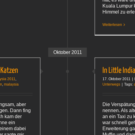
Kuala Lumpur 
Himmel zu erle
Weiterlesen
Oktober 2011
 Katzen
In Little Indi
ysia 2011
,
17. Oktober 2011
|
en
,
malaysia
Unterwegs
|
Tags:
angsam, aber
Die Verspätung 
gen. Dann fing
nennen. Als alt
ch kam der
an ein Taxi zu
nne ein
war schnell geh
 einem dabei
Erweiterung ga
r sagte mir
Muffin und dan