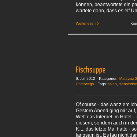
können, beantwortete ein pa
wartete dann, dass es elf U
Weiterlesen
Kom
Fischsuppe
6. Juli 2012
|
Kategorien:
Malaysia 
Unterwegs
|
Tags:
asien
,
dienstreis
Of course - das war ziemlic
Gestern Abend ging mir auf,
Welt das Internet im Hotel - 
diesem, sondern auch in dem
K.L. das letzte Mal hatte - 
langsam ist. Es lag nicht dar