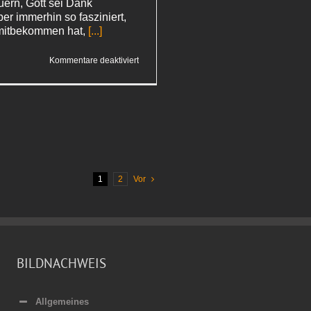
ern, Gott sei Dank
er immerhin so fasziniert,
 mitbekommen hat,
[...]
für
Kommentare deaktiviert
Fremder
Flughafen
1
2
Vor
BILDNACHWEIS
Allgemeines