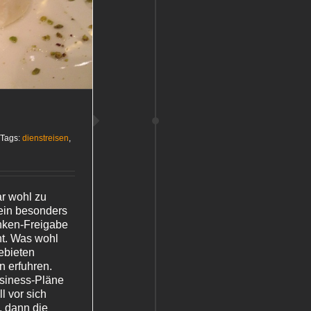
Tags:
dienstreisen
,
ar wohl zu
ein besonders
anken-Freigabe
ht. Was wohl
ebieten
n erfuhren.
usiness-Pläne
l vor sich
, dann die