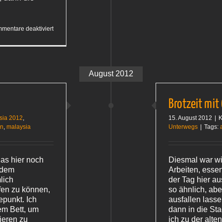
für
mentare deaktiviert
Anstrengend
August 2012
Brotzeit mit
sia 2012
,
15. August 2012
|
K
en
,
malaysia
Unterwegs
|
Tags:
as hier noch
Diesmal war wir
t dem
Arbeiten, essen
lich
der Tag hier au
fen zu können,
so ähnlich, abe
punkt. Ich
ausfallen lass
em Bett, um
dann in die Sta
ieren zu
ich zu der alte