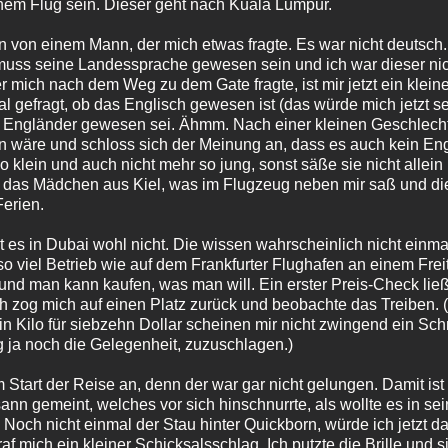
em Flug sein. Dieser geht nach Kuala Lumpur.
 von einem Mann, der mich etwas fragte. Es war nicht deutsch.
muss seine Landessprache gewesen sein und ich war dieser nich
 mich nach dem Weg zu dem Gate fragte, ist mir jetzt ein klein
 gefragt, ob das Englisch gewesen ist (das würde mich jetzt s
in Engländer gewesen sei. Ähmm. Nach einer kleinen Geschlechts
 wäre und schloss sich der Meinung an, dass es auch kein En
so klein und auch nicht mehr so jung, sonst säße sie nicht allein
das Mädchen aus Kiel, was im Flugzeug neben mir saß und die w
Ferien.
 es in Dubai wohl nicht. Die wissen wahrscheinlich nicht einm
o viel Betrieb wie auf dem Frankfurter Flughafen an einem Fre
 und man kann kaufen, was man will. Ein erster Preis-Check lie
ch zog mich auf einen Platz zurück und beobachte das Treiben
 ein Kilo für siebzehn Dollar scheinen mir nicht zwingend ein 
 ja noch die Gelegenheit, zuzuschlagen.)
tart der Reise an, denn der war gar nicht gelungen. Damit ist n
nn gemeint, welches vor sich hinschnurrte, als wollte es in s
 Noch nicht einmal der Stau hinter Quickborn, würde ich jetzt d
af mich ein kleiner Schicksalsschlag. Ich putzte die Brille und s