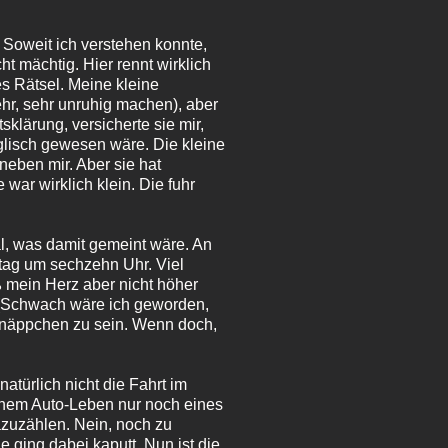
 Soweit ich verstehen konnte,
t mächtig. Hier rennt wirklich
es Rätsel. Meine kleine
ehr, sehr unruhig machen), aber
klärung, versicherte sie mir,
glisch gewesen wäre. Die kleine
 neben mir. Aber sie hat
ar wirklich klein. Die fuhr
al, was damit gemeint wäre. An
itag um sechzehn Uhr. Viel
ß mein Herz aber nicht höher
. (Schwach wäre ich geworden,
Schnäppchen zu sein. Wenn doch,
atürlich nicht die Fahrt im
einem Auto-Leben nur noch eines
azuzählen. Nein, noch zu
ie ging dabei kaputt. Nun ist die