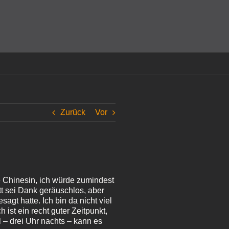
amit einverstanden, dass Cookies gesetzt werden.
Super!
Zurück
Vor
ne Chinesin, ich würde zumindest
tt sei Dank geräuschlos, aber
gt hatte. Ich bin da nicht viel
ist ein recht guter Zeitpunkt,
 – drei Uhr nachts – kann es