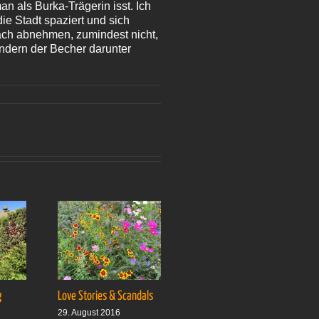
 als Burka-Trägerin isst. Ich
ie Stadt spaziert und sich
fach abnehmen, zumindest nicht,
ndern der Becher darunter
mder
ghafen
g
Love Stories & Scandals
Ab auf’s Boot
29. August 2016
5. September 2016