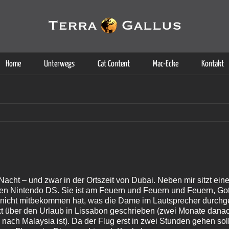
g der Dienste. Durch die Nutzung dieser Webseite erklären Sie sich d
Weitere Informationen
Home
Unterwegs
Cat Content
Mac-Ecke
Kontakt
r Nacht – und zwar in der Ortszeit von Dubai. Neben mir sitzt ei
ihren Nintendo DS. Sie ist am Feuern und Feuern und Feuern, Go
e nicht mitbekommen hat, was die Dame im Lautsprecher durchgesa
xt über den Urlaub in Lissabon geschrieben (zwei Monate danach 
ch Malaysia ist). Da der Flug erst in zwei Stunden gehen soll