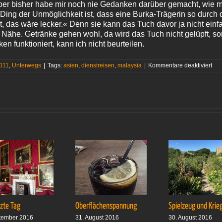
ber bisher habe mir noch nie Gedanken darüber gemacht, wie man
 Ding der Unmöglichkeit ist, dass eine Burka-Trägerin so durch d
t, das wäre lecker.« Denn sie kann das Tuch davor ja nicht ein
Nähe. Getränke gehen wohl, da wird das Tuch nicht gelüpft, so
en funktioniert, kann ich nicht beurteilen.
für
011
,
Unterwegs
|
Tags:
asien
,
dienstreisen
,
malaysia
|
Kommentare deaktiviert
Fre
Flu
tzte Tag
Oberflächenspannung
Spielzeug und Krie
tember 2016
31. August 2016
30. August 2016