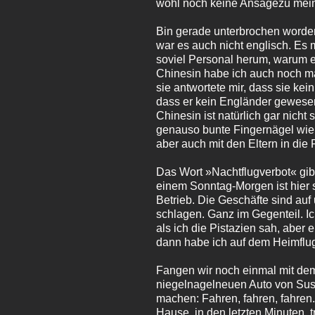
wohl noch keine Ansagezu mein
Bin gerade unterbrochen worden
war es auch nicht englisch. Es 
soviel Personal herum, warum er
Chinesin habe ich auch noch mal
sie antwortete mir, dass sie ke
dass er kein Engländer gewesen
Chinesin ist natürlich gar nicht 
genauso bunte Fingernägel wie 
aber auch mit den Eltern in die 
Das Wort »Nachtflugverbot« gibt
einem Sonntag-Morgen ist hier s
Betrieb. Die Geschäfte sind auf
schlagen. Ganz im Gegenteil. I
als ich die Pistazien sah, aber
dann habe ich auf dem Heimflug
Fangen wir noch einmal mit dem S
niegelnagelneuen Auto von Susa
machen: Fahren, fahren, fahren.
Hause, in den letzten Minuten, tr