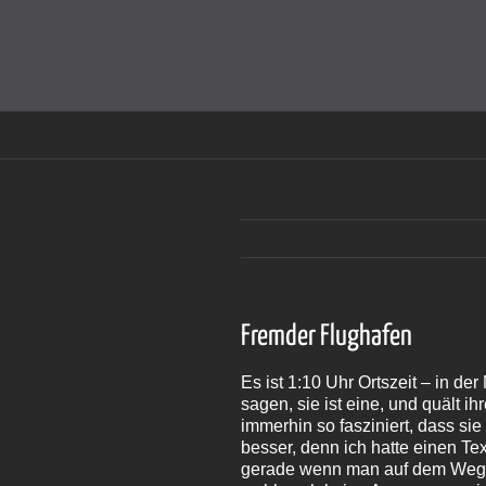
Zum
Inhalt
Cookies helfen auf auf dieser Seite bei der Bereitstellun
springen
Fremder Flughafen
Es ist 1:10 Uhr Ortszeit – in de
sagen, sie ist eine, und quält 
immerhin so fasziniert, dass si
besser, denn ich hatte einen Te
gerade wenn man auf dem Weg na