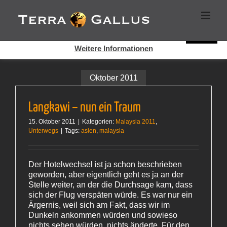
Zum
Cookies helfen auf auf dieser Seite bei der Bereitstellung der
Inhalt
Dienste. Durch die Nutzung dieser Webseite erklären Sie sich
springen
damit einverstanden, dass Cookies gesetzt werden.
Super!
Weitere Informationen
Oktober 2011
Langkawi – nun ein Traum
15. Oktober 2011
|
Kategorien:
Malaysia 2011
,
Unterwegs
|
Tags:
asien
,
malaysia
Der Hotelwechsel ist ja schon beschrieben
geworden, aber eigentlich geht es ja an der
Stelle weiter, an der die Durchsage kam, dass
sich der Flug verspäten würde. Es war nur ein
Ärgernis, weil sich am Fakt, dass wir im
Dunkeln ankommen würden und sowieso
nichts sehen würden, nichts änderte. Für den