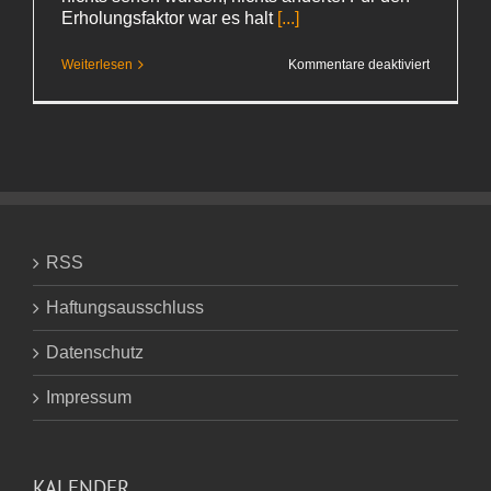
Erholungsfaktor war es halt
[...]
für
Weiterlesen
Kommentare deaktiviert
Langkawi
–
nun
ein Traum
RSS
Haftungsausschluss
Datenschutz
Impressum
KALENDER