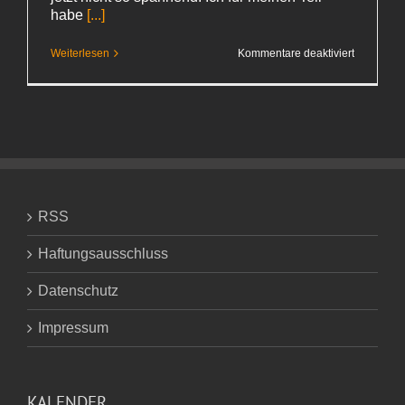
habe
[...]
für
Weiterlesen
Kommentare deaktiviert
Pet
World
in KL
RSS
Haftungsausschluss
Datenschutz
Impressum
KALENDER