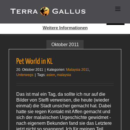
Zum
Cookies helfen auf auf dieser Seite bei der Bereitstellung der
Inhalt
Dienste. Durch die Nutzung dieser Webseite erklären Sie sich
springen
damit einverstanden, dass Cookies gesetzt werden.
Super!
Weitere Informationen
Oktober 2011
Pet World in KL
20. Oktober 2011
|
Kategorien:
Malaysia 2011
,
Unterwegs
|
Tags:
asien
,
malaysia
Das ist mal ein Tag, da sollte ich nur auf die
Bilder von Steffi verweisen, die heute (wieder
einmal) die Stadt unsicher gemacht hat. Dabei
hatte sie regen Kontakt mit Affen gemacht und
sich der malaiischen Urgeschichte gewidmet -
nach eigenem Bekunden fand sie das Letztere
jetzt nicht so spannend. Ich für meinen Teil