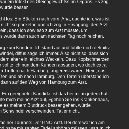
ar ein Infekt des Gleichgewichtssinn-Organs. Es zog
s wurde besser.
t los: Ein Bücken nach vorn. Aha, dachte ich, was ist
nicht so prickelnd und ich zog in Erwägung, den Arzt
 ein, dass ich sowieso zum Arzt müsste, um
s würde dann auch am nächsten Tag noch reichen.
 zum Kunden. Ich stand auf und fühlte mich definitiv
windel, diffus sage ich immer. Also nicht so, dass sich
ndern eher ein leichtes Wackeln. Dazu Kopfschmerzen,
r sollte ich nun dem Kunden absagen, wo doch extra
m Treffen nach Hamburg angereist waren. Nein, das
eißen und ab nach Hamburg. Den Termin überstand ich
 dann auf den Weg von Hamburg zum Arzt.
Ein geeigneter Kandidat ist das bei mir in jedem Fall.
te mich meine Arzt auf, »gehen Sie ins Krankenhaus,
de es meinem Blutdruck besser gehen, würde
 Schwindel verschwinden. Tat er nicht.
f meiner Tournee: Der HNO-Arzt. Bei dem war ich am
d habe mir sanften Tadel anhören müssen, warum ich