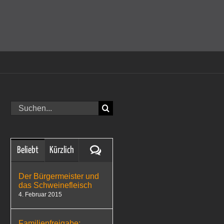
amit einverstanden, dass Cookies gesetzt werden.
Super!
Suche
nach:
Kommentare
Beliebt
Kürzlich
Der Bürgermeister und
das Schweinefleisch
4. Februar 2015
Familienfreigabe: