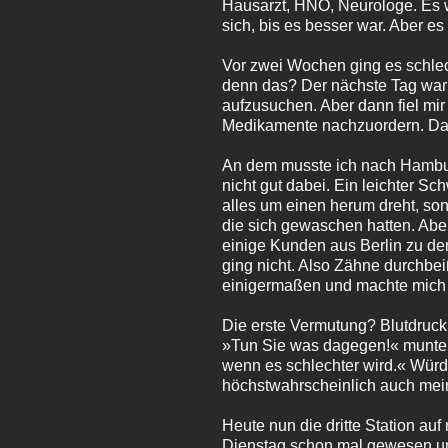
Hausarzt, HNO, Neurologe. Es w
sich, bis es besser war. Aber e
Vor zwei Wochen ging es schlech
denn das? Der nächste Tag war 
aufzusuchen. Aber dann fiel mir
Medikamente nachzuordern. Da
An dem musste ich nach Hamburg
nicht gut dabei. Ein leichter Sch
alles um einen herum dreht, so
die sich gewaschen hatten. Abe
einige Kunden aus Berlin zu de
ging nicht. Also Zähne durchb
einigermaßen und machte mich
Die erste Vermutung? Blutdruck. 
»Tun Sie was dagegen!« munter
wenn es schlechter wird.« Wür
höchstwahrscheinlich auch mein
Heute nun die dritte Station au
Dienstag schon mal gewesen un