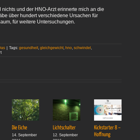
nichts und der HNO-Arzt erinnerte mich an die
äbe über hundert verschiedene Ursachen für
aum, für weitere Untersuchungen.
Das
|
Tags:
gesundheit
,
gleichgewicht
,
hno
,
schwindel
,
für
t
Herausforderung
für
den
Sound-
Designer
Die Eiche
Lichtschalter
Kickstarter 8 –
Dr
Hoffnung
14. September
12. September
1.