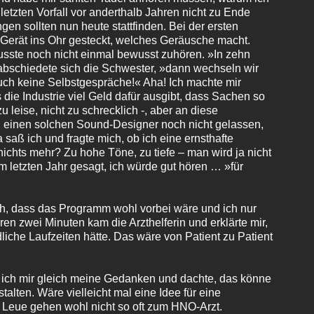
tzten Vorfall vor anderthalb Jahren nicht zu Ende
gen sollten nun heute stattfinden. Bei der ersten
Gerät ins Ohr gesteckt, welches Geräusche macht.
musste noch nicht einmal bewusst zuhören. »In zehn
rabschiedete sich die Schwester, »dann wechseln wir
uch keine Selbstgespräche!« Aha! Ich machte mir
ie Industrie viel Geld dafür ausgibt, dass Sachen so
zu leise, nicht zu schrecklich -, aber an diese
 einen solchen Sound-Designer noch nicht gelassen,
 saß ich und fragte mich, ob ich eine ernsthafte
nichts mehr? Zu hohe Töne, zu tiefe – man wird ja nicht
m letzten Jahr gesagt, ich würde gut hören … »für
h, dass das Programm wohl vorbei wäre und ich nur
n zwei Minuten kam die Arzthelferin und erklärte mir,
iche Laufzeiten hätte. Das wäre von Patient zu Patient
 ich mir gleich meine Gedanken und dachte, das könne
lten. Wäre vielleicht mal eine Idee für eine
e Leue gehen wohl nicht so oft zum HNO-Arzt.