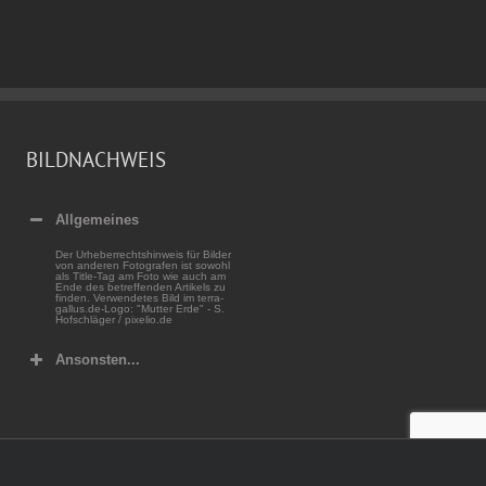
2016
2016
18. September
2016
BILDNACHWEIS
Allgemeines
Der Urheberrechtshinweis für Bilder
von anderen Fotografen ist sowohl
als Title-Tag am Foto wie auch am
Ende des betreffenden Artikels zu
finden. Verwendetes Bild im terra-
gallus.de-Logo: "Mutter Erde" - S.
Hofschläger / pixelio.de
Ansonsten...