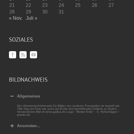
21
22
23
24
25
26
27
28
29
30
31
« Nov.
Juli »
SOZIALES
BILDNACHWEIS
Allgemeines
Der Urheberrechtshinweis für Bilder von anderen Fotografen ist sowohl als
Title-Tag am Foto wie auch am Ende des betreffenden Artikels zu finden.
Verwendetes Bild im terra-gallus.de-Logo: "Mutter Erde" - S. Hofschläger /
pixelio.de
Ansonsten...