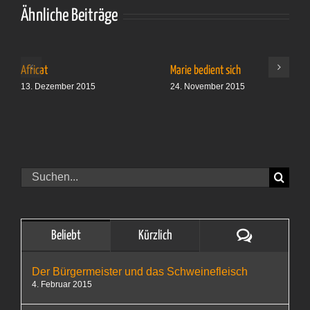
Aus
Aus
Ähnliche Beiträge
datenschutzrechtlichen
datenschutzrechtlichen
Gründen benötigt
Gründen benötigt
Vimeo Ihre
Vimeo Ihre
Einwilligung um
Einwilligung um
geladen zu werden.
geladen zu werden.
Africat
Marie bedient sich
Mehr Informationen
Mehr Informationen
13. Dezember 2015
24. November 2015
finden Sie unter
finden Sie unter
Datenschutz
.
Datenschutz
.
AKZEPTIEREN
AKZEPTIEREN
Suche
nach:
Kommentare
Beliebt
Kürzlich
Der Bürgermeister und das Schweinefleisch
4. Februar 2015