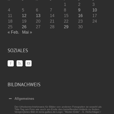
1
2
3
4
5
6
7
8
9
10
11
12
13
14
15
16
17
18
19
20
21
22
23
24
25
26
27
28
29
30
« Feb.
Mai »
SOZIALES
BILDNACHWEIS
Allgemeines
Der Urheberrechtshinweis für Bilder von anderen Fotografen ist sowohl als
Title-Tag am Foto wie auch am Ende des betreffenden Artikels zu finden.
Verwendetes Bild im terra-gallus.de-Logo: "Mutter Erde" - S. Hofschläger /