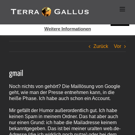
Zum
Cookies helfen auf auf dieser Seite bei der Bereitstellung der
Inhalt
Dienste. Durch die Nutzung dieser Webseite erklären Sie sich
springen
damit einverstanden, dass Cookies gesetzt werden.
Super!
Weitere Informationen
Zurück
Vor
gmail
Noch nichts von gehört? Die Maillösung von Google
geht, wie man der Presse entnehmen kann, in die
heiße Phase. Ich habe auch schon ein Account.
Mir gefällt der Humor außerordentlich gut. Ich habe
keinen Spam in meinem Ordner. Das hat aber auch
nur einen Grund: ich habe die Mailadresse keinem
bekanntgegeben. Das ist bei meiner uralten web.de-
Adresse (die ich wirklich noch nutze) oder bei dem