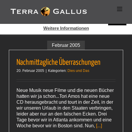
Zum
Cookies helfen auf auf dieser Seite bei der Bereitstellung der
Inhalt
Dienste. Durch die Nutzung dieser Webseite erklären Sie sich
springen
damit einverstanden, dass Cookies gesetzt werden.
Super!
Weitere Informationen
Februar 2005
Nachmittagliche Überraschungen
20. Februar 2005
|
Kategorien:
Dies und Das
Neue Musik neue Filme und die neuen Bücher
hatten wir ja schon...Tori Amos hat eine neue
CD herausgebracht und tourt in der Zeit, in der
wir unseren Urlaub in den Staaten verbringen,
leider aber nur an den falschen Ecken. Drei
Tage bevor wir in Atlanta ankommen und eine
Woche bevor wir in Boston sind. Nun,
[...]