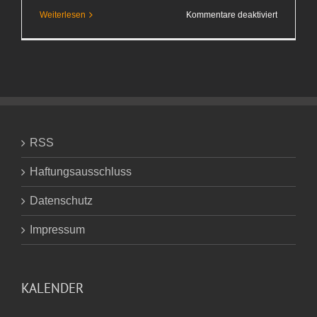
für
Weiterlesen
Kommentare deaktiviert
Nachmitta
Überrasc
RSS
Haftungsausschluss
Datenschutz
Impressum
KALENDER