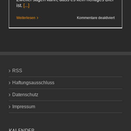
ist.
[...]
für
Weiterlesen
Kommentare deaktiviert
Keine
vernünftig
Überschrif
RSS
Haftungsausschluss
Datenschutz
Impressum
KALENDER