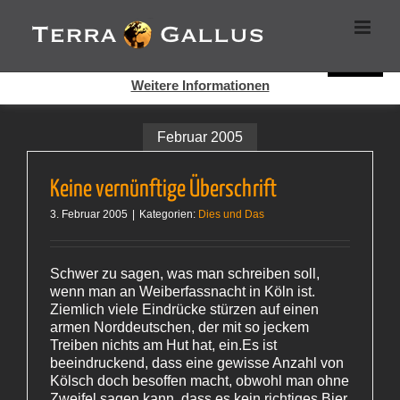
Zum
Cookies helfen auf auf dieser Seite bei der Bereitstellung der
Inhalt
Dienste. Durch die Nutzung dieser Webseite erklären Sie sich
springen
damit einverstanden, dass Cookies gesetzt werden.
Super!
Weitere Informationen
Februar 2005
Keine vernünftige Überschrift
3. Februar 2005
|
Kategorien:
Dies und Das
Schwer zu sagen, was man schreiben soll,
wenn man an Weiberfassnacht in Köln ist.
Ziemlich viele Eindrücke stürzen auf einen
armen Norddeutschen, der mit so jeckem
Treiben nichts am Hut hat, ein.Es ist
beeindruckend, dass eine gewisse Anzahl von
Kölsch doch besoffen macht, obwohl man ohne
Zweifel sagen kann, dass es kein richtiges Bier