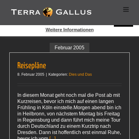
Zum
Cookies helfen auf auf dieser Seite bei der Bereitstellung der
Inhalt
Dienste. Durch die Nutzung dieser Webseite erklären Sie sich
springen
damit einverstanden, dass Cookies gesetzt werden.
Super!
Weitere Informationen
Februar 2005
Reisepläne
8. Februar 2005
|
Kategorien:
Dies und Das
In diesem Monat geht noch mal die Post ab mit
Kurzreisen, bevor ich mich auf einen langen
Frühling in Köln einstelle.Morgen abend bin ich
in Heilbronn, von nächstem Montag bis Freitag
in Regensburg und dann führt mich meine Tour
durch Deutschland zu einem Kurztrip nach
Dresden. Dann ist hoffentlich erst einmal Ruhe,
bevor ich vom
[...]