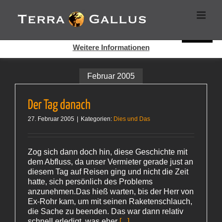
Zum
Cookies helfen auf auf dieser Seite bei der Bereitstellung der
Inhalt
Dienste. Durch die Nutzung dieser Webseite erklären Sie sich
springen
damit einverstanden, dass Cookies gesetzt werden.
Super!
Weitere Informationen
Februar 2005
Der Tag danach
27. Februar 2005
|
Kategorien:
Dies und Das
Zog sich dann doch hin, diese Geschichte mit
dem Abfluss, da unser Vermieter gerade just an
diesem Tag auf Reisen ging und nicht die Zeit
hatte, sich persönlich des Problems
anzunehmen.Das hieß warten, bis der Herr von
Ex-Rohr kam, um mit seinen Raketenschlauch,
die Sache zu beenden. Das war dann relativ
schnell erledigt, was eher
[...]