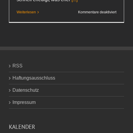
für
Weiterlesen
Kommentare deaktiviert
Der
Tag
danach
RSS
Haftungsausschluss
Datenschutz
Impressum
KALENDER