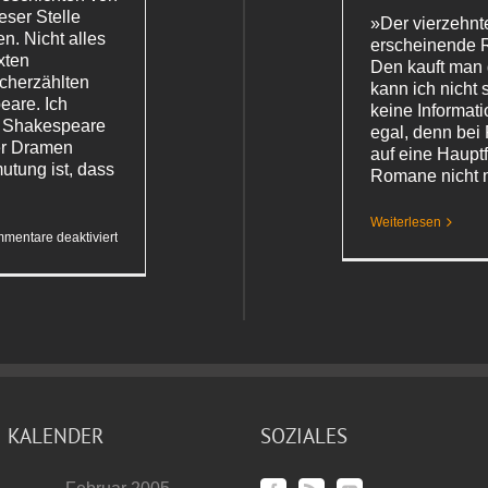
eser Stelle
»Der vierzehnt
n. Nicht alles
erscheinende 
xten
Den kauft man 
cherzählten
kann ich nicht
are. Ich
keine Informati
r Shakespeare
egal, denn bei 
er Dramen
auf eine Hauptf
utung ist, dass
Romane nicht m
Weiterlesen
für
mentare deaktiviert
Shakespeares
Königsdramen
KALENDER
SOZIALES