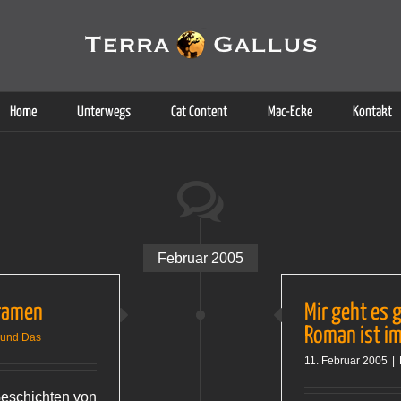
g der Dienste. Durch die Nutzung dieser Webseite erklären Sie sich d
Weitere Informationen
Home
Unterwegs
Cat Content
Mac-Ecke
Kontakt
Februar 2005
ramen
Mir geht es 
Roman ist i
 und Das
11. Februar 2005
|
 Geschichten von