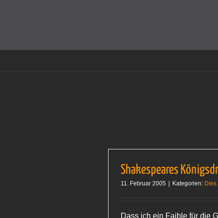
Zum
Inhalt
Cookies helfen auf auf dieser Seite bei der Bereitstellun
springen
Shakespeares Königsd
11. Februar 2005
|
Kategorien:
Dies
Dass ich ein Faible für die