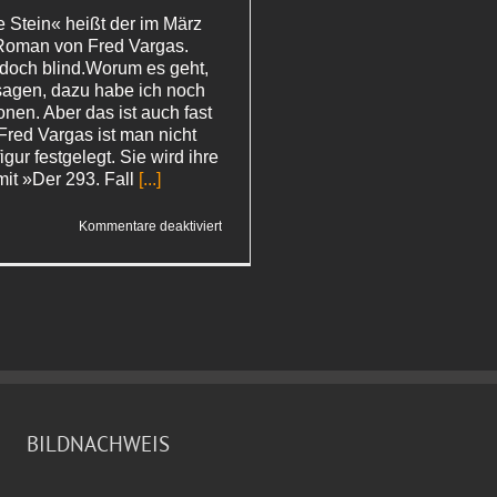
e Stein« heißt der im März
Roman von Fred Vargas.
doch blind.Worum es geht,
 sagen, dazu habe ich noch
onen. Aber das ist auch fast
Fred Vargas ist man nicht
igur festgelegt. Sie wird ihre
it »Der 293. Fall
[...]
für
Kommentare deaktiviert
Mir
geht
es
gut:
Ein
neuer
Vargas-
Roman
ist
im
Anmarsch
BILDNACHWEIS