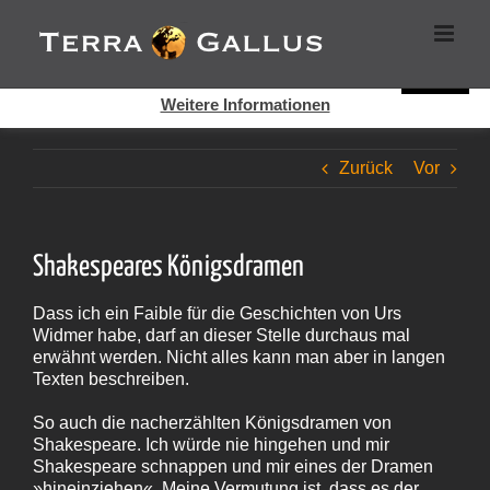
Zum
Cookies helfen auf auf dieser Seite bei der Bereitstellung der
Inhalt
Dienste. Durch die Nutzung dieser Webseite erklären Sie sich
springen
damit einverstanden, dass Cookies gesetzt werden.
Super!
Weitere Informationen
Zurück
Vor
Shakespeares Königsdramen
Dass ich ein Faible für die Geschichten von Urs
Widmer habe, darf an dieser Stelle durchaus mal
erwähnt werden. Nicht alles kann man aber in langen
Texten beschreiben.
So auch die nacherzählten Königsdramen von
Shakespeare. Ich würde nie hingehen und mir
Shakespeare schnappen und mir eines der Dramen
»hineinziehen«. Meine Vermutung ist, dass es der