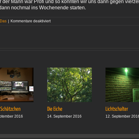
er der Mann war Profi und so konnten wir uns dann gegen vierz
dann nochmal ins Wochenende starten.
für
 Das
|
Kommentare deaktiviert
Der
Tag
danach
 Schätzchen
Die Eiche
Lichtschalter
ptember 2016
14. September 2016
12. September 201