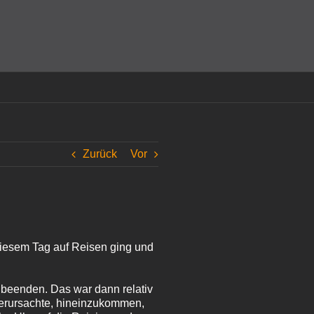
amit einverstanden, dass Cookies gesetzt werden.
Super!
Zurück
Vor
diesem Tag auf Reisen ging und
 beenden. Das war dann relativ
verursachte, hineinzukommen,