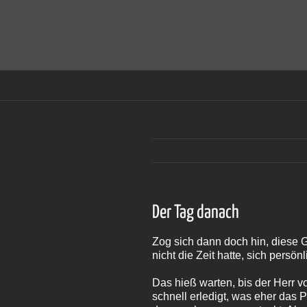
Zum
Inhalt
Cookies helfen auf auf dieser Seite bei der Bereitstellun
springen
Der Tag danach
Zog sich dann doch hin, diese 
nicht die Zeit hatte, sich pers
Das hieß warten, bis der Herr 
schnell erledigt, was eher das