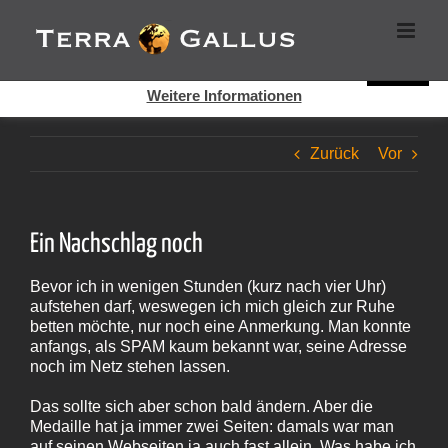
Zum
Cookies helfen auf auf dieser Seite bei der Bereitstellung der
Inhalt
Dienste. Durch die Nutzung dieser Webseite erklären Sie sich
springen
damit einverstanden, dass Cookies gesetzt werden.
Super!
Weitere Informationen
Zurück
Vor
Ein Nachschlag noch
Bevor ich in wenigen Stunden (kurz nach vier Uhr)
aufstehen darf, weswegen ich mich gleich zur Ruhe
betten möchte, nur noch eine Anmerkung. Man konnte
anfangs, als SPAM kaum bekannt war, seine Adresse
noch im Netz stehen lassen.
Das sollte sich aber schon bald ändern. Aber die
Medaille hat ja immer zwei Seiten: damals war man
auf seinen Webseiten ja auch fast allein. Was habe ich