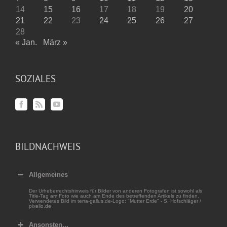
14
15
16
17
18
19
20
21
22
23
24
25
26
27
28
« Jan.
März »
SOZIALES
BILDNACHWEIS
Allgemeines
Der Urheberrechtshinweis für Bilder von anderen Fotografen ist sowohl als
Title-Tag am Foto wie auch am Ende des betreffenden Artikels zu finden.
Verwendetes Bild im terra-gallus.de-Logo: "Mutter Erde" - S. Hofschläger /
pixelio.de
Ansonsten...