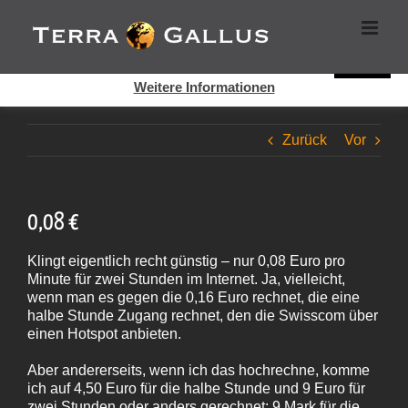
Zum
Cookies helfen auf auf dieser Seite bei der Bereitstellung der
Inhalt
Dienste. Durch die Nutzung dieser Webseite erklären Sie sich
springen
damit einverstanden, dass Cookies gesetzt werden.
Super!
Weitere Informationen
Zurück
Vor
0,08 €
Klingt eigentlich recht günstig – nur 0,08 Euro pro
Minute für zwei Stunden im Internet. Ja, vielleicht,
wenn man es gegen die 0,16 Euro rechnet, die eine
halbe Stunde Zugang rechnet, den die Swisscom über
einen Hotspot anbieten.
Aber andererseits, wenn ich das hochrechne, komme
ich auf 4,50 Euro für die halbe Stunde und 9 Euro für
zwei Stunden oder anders gerechnet: 9 Mark für die