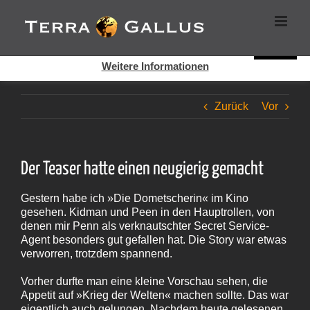
Zum
Cookies helfen auf auf dieser Seite bei der Bereitstellung der
Inhalt
Dienste. Durch die Nutzung dieser Webseite erklären Sie sich
springen
damit einverstanden, dass Cookies gesetzt werden.
Super!
Weitere Informationen
Zurück
Vor
Der Teaser hatte einen neugierig gemacht
Gestern habe ich »Die Dometscherin« im Kino
gesehen. Kidman und Peen in den Hauptrollen, von
denen mir Penn als verknautschter Secret Service-
Agent besonders gut gefallen hat. Die Story war etwas
verworren, trotzdem spannend.
Vorher durfte man eine kleine Vorschau sehen, die
Appetit auf »Krieg der Welten« machen sollte. Das war
eigentlich auch gelungen. Nachdem heute gelesenen