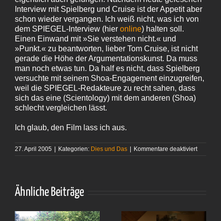
Interview mit Spielberg und Cruise ist der Appetit aber
schon wieder vergangen. Ich weiß nicht, was ich von
dem SPIEGEL-Interview (hier
online
) halten soll.
Einen Einwand mit »Sie verstehen nicht.« und
»Punkt.« zu beantworten, lieber Tom Cruise, ist nicht
gerade die Höhe der Argumentationskunst. Da muss
man noch etwas tun. Da half es nicht, dass Spielberg
versuchte mit seinem Shoa-Engagement einzugreifen,
weil die SPIEGEL-Redakteure zu recht sahen, dass
sich das eine (Scientology) mit dem anderen (Shoa)
schlecht vergleichen lässt.
Ich glaub, den Film lass ich aus.
für
27. April 2005
|
Kategorien:
Dies und Das
|
Kommentare deaktiviert
Der
Teaser
hatte
einen
neugieri
Ähnliche Beiträge
gemacht