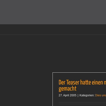
Zum
Inhalt
Cookies helfen auf auf dieser Seite bei der Bereitstellun
springen
Der Teaser hatte einen 
gemacht
27. April 2005
|
Kategorien:
Dies un