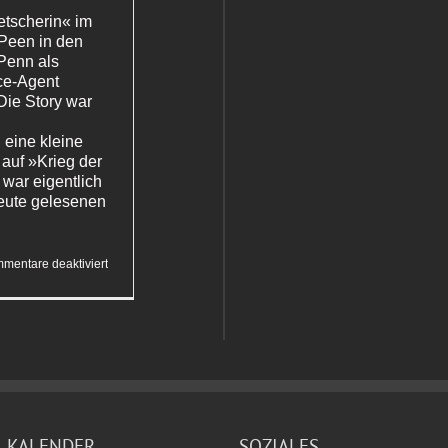
tscherin« im
Peen in den
Penn als
ce-Agent
Die Story war
 eine kleine
 auf »Krieg der
war eigentlich
eute gelesenen
für
mentare deaktiviert
Der
Teaser
hatte
einen
neugierig
gemacht
KALENDER
SOZIALES