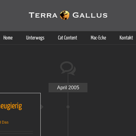
g der Dienste. Durch die Nutzung dieser Webseite erklären Sie sich d
Weitere Informationen
Home
Unterwegs
Cat Content
Mac-Ecke
Kontakt
April 2005
neugierig
d Das